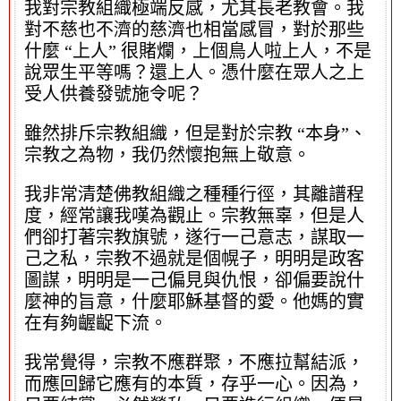
我對宗教組織極端反感，尤其長老教會。我
對不慈也不濟的慈濟也相當感冒，對於那些
什麼 “上人” 很賭爛，上個鳥人啦上人，不是
說眾生平等嗎？還上人。憑什麼在眾人之上
受人供養發號施令呢？
雖然排斥宗教組織，但是對於宗教 “本身”、
宗教之為物，我仍然懷抱無上敬意。
我非常清楚佛教組織之種種行徑，其離譜程
度，經常讓我嘆為觀止。宗教無辜，但是人
們卻打著宗教旗號，遂行一己意志，謀取一
己之私，宗教不過就是個幌子，明明是政客
圖謀，明明是一己偏見與仇恨，卻偏要說什
麼神的旨意，什麼耶穌基督的愛。他媽的實
在有夠齷齪下流。
我常覺得，宗教不應群聚，不應拉幫結派，
而應回歸它應有的本質，存乎一心。因為，