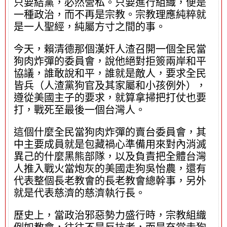
只要結黨，必然營私。只要進行組織，便是
一種政治，而不再是宗教。宗教理應純粹就
是一人聖經，純屬方寸之間的事。
今天，賴清德那個漢奸人渣召開一個全民當
狗肉炸彈的委員會，說他絕對拒簽兩岸和平
協議，誰敢說和平，誰就是敵人，要求全民
皆兵（人渣黨狗官及其家屬和小孩例外），
遵從美國主子的要求，就算拿掃把打仗也要
打，戰死至最後一個台灣人。
這個什麼全民當狗肉炸彈的賣台委員會，其
中主要成員就是包藏禍心準備用來對內消滅
異己的什麼黑熊部隊，以及負責把全體台灣
人推入戰火當炮灰的美國走狗吳怡農，還有
代表整個長老教會的長老教會總幹事，另外
就是代表慈濟的慈濟執行長。
歷史上，當政治邪惡勢力盛行時，宗教組織