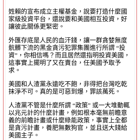
姓賴的宣布成立主權基金，說要打造什麼國
家級投資平台，還說要和美國相互投資，好
讓彼此關係更緊密。
外匯存底是人民的血汗錢，讓一群貪婪無度
骯髒下流的黑金貪污犯罪集團進行所謂 “投
資”，你相信嗎？而且居然還指明投資美國，
這事實上擺明了又在賣台，任美國予取予
求。
美國和人渣黨永遠吃不飽，非得把台灣吃乾
抹淨不可。真的是可惡到爆，罪該萬死。
人渣黨不管是什麼所謂 “政策” 或一大堆動輒
以兆元計的什麼計畫，例如根本毫無前瞻意
義的前瞻計畫或什麼綠能政策，事實上全都
是貪污計畫，養肥無數狗官，並且送大錢給
美國主子。