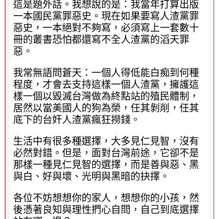
這是題外話。我想說的是：我當年打算出版
一本國民黨罪惡史。現在如果要寫人渣黨罪
惡史，一本絕對不夠寫，必須寫上一套數十
冊的叢書恐怕都還寫不全人渣黨的滔天罪
惡。
我常無語問蒼天：一個人得低能白痴到何種
程度，才會去支持這樣一個人渣黨，擁護這
樣一個以毀滅台灣做為終點站的殖民體制，
居然以當美國人的狗為榮，任其剝削，任其
底下的台奸人渣黨瘋狂撈錢。
生活中有很多種選擇，大多見仁見智，沒有
必然對錯。但是，面對台灣前途，它卻不是
那樣一種見仁見智的選擇，而是善與惡、黑
與白、好與壞、光明與黑暗的抉擇。
各位不妨想想你的家人，想想你的小孩，然
後憑著良知與理性捫心自問，自己到底選擇