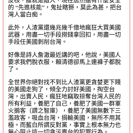
反核，誰就是敵人，現在居然還有什麼安全
的 “先進核能”，鬼扯瞎掰，莫此為甚，把台
灣人當白痴。
此外，人渣黨還幾兆幾千億地瘋狂大買美國
武器，用盡一切手段撈錢拿回扣，用盡一切
手段任美國剝削台灣。
好像是詩人詹澈最近講的吧，他說，美國人
要求我們脫衣服，賴清德卻馬上連褲子都脫
了。
全世界你絕對找不到比人渣黨更貪婪更下賤
的美國走狗了，傾全力討好美國，掏空台
灣，出賣人民，瘋狂地竊取掠奪台灣人民的
所有利益，養肥了自己，養肥了美國一群軍
火掮客（謂之智庫），養肥了美國無數下三
濫政客，吸血台灣，捐輸美國，無所不用其
極。而藍白所謂反對黨，事實上根本無力也
無心阻止這一切貪污賣台的犯罪行為。