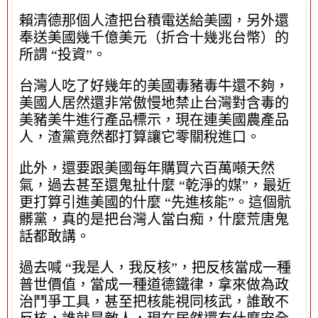
賴清德那個人渣把台積電送給美國，另外還
奉送美國幾千億美元（折合十幾兆台幣）的
所謂 “投資”。
台灣人吃了好幾年的美國毒豬毒牛還不夠，
美國人居然還非常傲慢地禁止台灣對含毒的
美豬美牛進行產品標示，現在連美國農產品
人，渣黨竟然都打算讓它零關稅進口。
此外，還要跟美國每年購買六百萬噸天然
氣，過去甚至還鬼扯什麼 “乾淨的媒”，最近
更打算引進美國的什麼 “先進核能”。這個骯
髒黨，真的是把台灣人當白痴，什麼荒唐鬼
話都敢講。
過去喊 “我是人，我反核”，把反核當成一種
普世價值，當成一種道德鐵律，拿來做為政
治鬥爭工具，甚至把核能視同核武，誰敢不