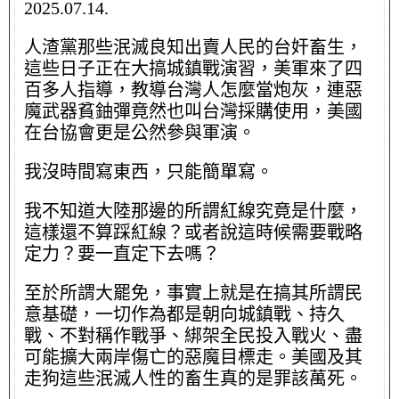
2025.07.14.
人渣黨那些泯滅良知出賣人民的台奸畜生，
這些日子正在大搞城鎮戰演習，美軍來了四
百多人指導，教導台灣人怎麼當炮灰，連惡
魔武器貧鈾彈竟然也叫台灣採購使用，美國
在台協會更是公然參與軍演。
我沒時間寫東西，只能簡單寫。
我不知道大陸那邊的所謂紅線究竟是什麼，
這樣還不算踩紅線？或者說這時候需要戰略
定力？要一直定下去嗎？
至於所謂大罷免，事實上就是在搞其所謂民
意基礎，一切作為都是朝向城鎮戰、持久
戰、不對稱作戰爭、綁架全民投入戰火、盡
可能擴大兩岸傷亡的惡魔目標走。美國及其
走狗這些泯滅人性的畜生真的是罪該萬死。