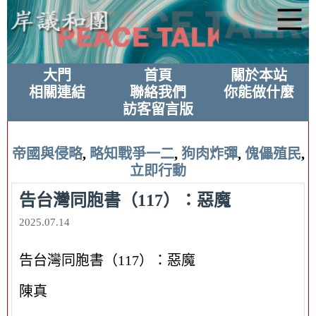
大門
首頁
關於本站
相關連結
聯絡我們
你能做什麼
訪客留言版
帝國與侵略
,
略知戰爭一二
,
狗肉炸彈
,
傀儡殖民
,
立即行動
告台灣同胞書（117）：惡魔
2025.07.14
告台灣同胞書（117）：惡魔
陳真