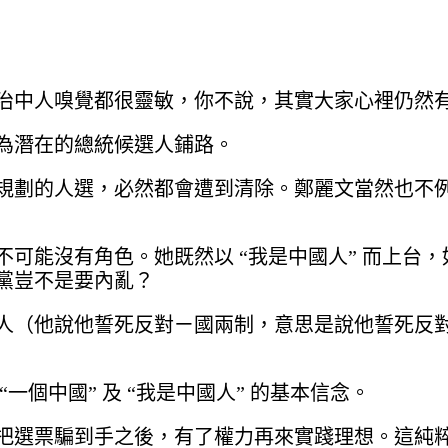
治中人嗅覺都很靈敏，你不說，其實大家心裡仍然
為潛在的總統候選人鋪路。
規劃的人選，必然都會遭到清除。鄭麗文當然也不
可能沒有角色。她既然以 “我是中國人” 而上台
黨豈不是要內亂？
人（他說他誓死反對ㄧ國兩制，意思是說他誓死反
個中國” 及 “我是中國人” 的基本信念。
把選票騙到手之後，有了權力再來實踐理想。這純