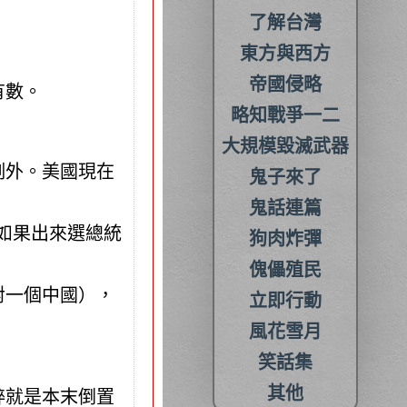
了解台灣
東方與西方
帝國侵略
有數。
略知戰爭一二
大規模毀滅武器
例外。美國現在
鬼子來了
鬼話連篇
，如果出來選總統
狗肉炸彈
傀儡殖民
對一個中國），
立即行動
風花雪月
笑話集
其他
粹就是本末倒置