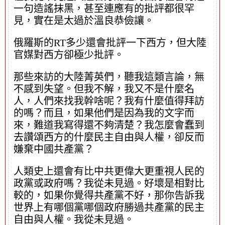
一句造謠抹黑，甚至連應有的批評都很罕
見，實在是太過於溫良恭儉讓。
俄羅斯的RT多少還會批評一下西方，但大陸
官媒對西方卻極少批評。
那些來訪的大陸菁英們，聽我這類言論，無
不感到失望。但我不解，我又不是什麼名
人，人們來找我幹啥呢？我有什麼值得拜訪
的嗎？而且，如果他們是因為我的文字而
來，難道我寫得還不夠清楚？我怎麼會蠢到
去讚頌西方的什麼民主自由與人權，卻反而
嫌棄中國共產黨？
人類史上還會有比中共更偉大更重視人民的
政黨或政府嗎？我從未見過。好壞是相對比
較的，如果你覺得共產黨不好，那你告訴我
世界上有哪個黨哪個政府勝過共產黨的民主
自由與人權。我從未見過。