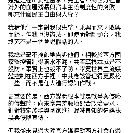
難道是在山洞裡留學？完全看不到西方社會
對外的血腥殘暴與資本主義制度性的腐敗，
哪來什麼民主自由與人權？
我猜他們一定對我很失望，乘興而來，敗興
而歸，但我也沒辦法，即使面對斷頭台，我
終究不是一個會說假話的人。
我總是毫不掩飾地告訴他們，相較於西方國
家監控管制得滴水不漏，共產黨根本就是不
設防。事實上也設不了防，畢竟世界主流媒
體控制在西方手裡。中共應該管理得更嚴格
一些，而不是任人進行認知作戰。
更重要的是，西方媒體根本就是戰爭與侵略
的傳聲筒，向來毫無羞恥地配合政治需求，
針對特定族群與國家進行泯滅良知的造謠抹
黑與侵略宣傳。
但我從未見過大陸官方媒體對西方社會有過