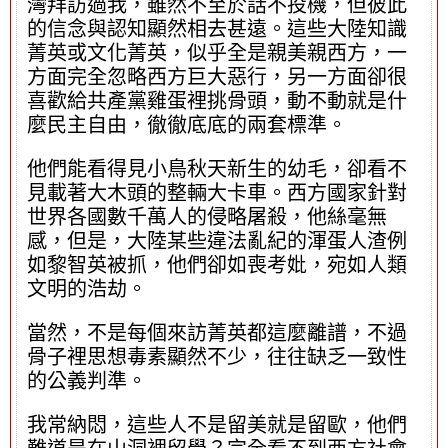
灣拜訪過我，雖然不至於話不投機，但彼此
的信念與認知顯然相去甚遠。這些大陸知識
菁英或文化菁英，似乎全是親美親西方，一
方面完全忽略西方巨大惡行，另一方面卻很
喜歡給共產黨雞蛋裡挑骨頭，動不動就是什
麼民主自由，徹徹底底的兩套標準。
他們能看得見小鳥秋天新生的幼毛，卻看不
見載著大木頭的整輛大卡車。西方國家針對
世界各國數千萬人的侵略屠殺，他絲毫無
感，但是，大陸某些違法亂紀的渾蛋人渣例
如黎智英被抓，他們卻如喪考妣，宛如人類
文明的浩劫。
當然，不是每個來訪菁英都這麼離譜，不過
骨子裡思想毒素顯然不少，往往缺乏一致性
的公義判準。
我常納悶，這些人不是留美就是留歐，他們