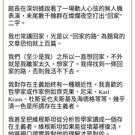
館長在深圳據說看了一場動人心弦的無人機
表演，末尾數千機群在燦爛夜空打出”回家”
二字。
我也常講回家，光是以 “回家的路” 為題寫的
文章恐怕就上百篇。
我們（至少是我）之所以一直想回家，不外
就是我離家太久，想家了。我得找到一條回
家的路，否則我活不下去。
我對存在主義始終有一種親近性。我喜歡的
哲學家或作家例如齊克果、尼采、Karl
Kraus、杜斯妥也夫斯基及海德格等等，幾乎
清一色是所謂存在主義者。
我甚至把維根斯坦從分析哲學家讀成一個存
在主義者。維根斯坦如果能從墳墓裡復活，
他將親口證實我對他的理解才是對的。