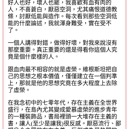
好人也好，壞人也罷，我喜歡有血有肉的
人，不喜蒼白，厭惡空洞，尤其痛恨道德教
條，討厭低能與造作。每次看到那些空洞低
能的什麼論述，我就渾身難受，實在受不
了。
一個人講得對錯，做得好壞，對我來說沒有
那麼重要。真正重要的還是得看你這個人究
竟是個什麼樣的人。
跟血肉最不相容的就是虛榮。維根斯坦把自
己的思想之根本價值，僅僅建立在一個判準
上，那就是他的思想究竟在多大程度上去除
了虛榮。
在我念初中的七零年代，存在主義在全世界
盛行，在島內尤其變成愛慕虛榮的進步青年
的一種裝飾品，書局裡頭一大堆存在主義的
書，讓人(至少是讓我)很反感。厭惡流行、鄙