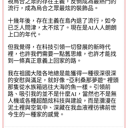
視烏合之眾的存在主義，反倒成為最熱門的
流行，成為烏合之眾最炫的裝飾品。
十幾年後，存在主義在島內退了流行，如今
已乏人問津，太不炫了。現在是AI人人朗朗
上口的年代。
但我覺得，在科技引領一切發展的新時代
裡，也許我們需要一點舊思維，也許才能找
到一條真正意義上回家的路。
我在祖國大陸各地總是能獲得一種很深很深
的安慰與滿足，就好像 “亞利桑那夢遊” 裡頭
那隻從水族箱逃往大海的魚一樣。引領前
路、吸引我的並不是什麼AI，當然也不是無
人機或各種超酷炫科技與建設，而是瀰漫在
泥土裡與空氣中、深藏在我血液裡彷彿前世
今生的一種家的感覺。