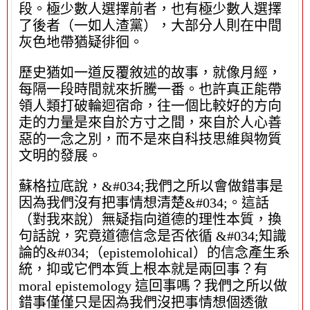
段。極少數人選擇前者，也有極少數人選擇
了後者（一如人渣黨），大部分人則在中間
灰色地帶猶疑徘徊。
歷史猶如一道反覆敘述的故事，就像月經，
每隔一段時間就來折騰一番。也許真正能帶
領人類打破輪迴宿命，往一個比較好的方向
走的力量是來自於方寸之間，來自於人心善
惡的一念之別，而不是來自科技思維與物質
文明的發展。
蘇格拉底說，&#034;我們之所以會做錯事是
因為我們沒有把事情想清楚&#034;。這話
（對我來說）無疑指向道德的理性本質，換
句話說，究竟道德信念是否依循 &#034;知識
論的&#034;（epistemolohical）的信念產生系
統，抑或它們本質上根本就是兩回事？有
moral epistemology 這回事嗎？我們之所以做
錯事僅僅只是因為我們沒把事情想個透徹