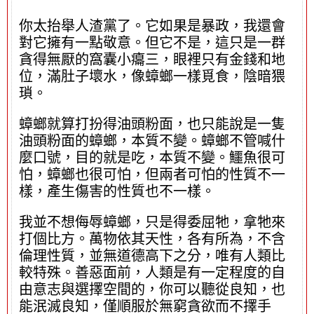
你太抬舉人渣黨了。它如果是暴政，我還會
對它擁有一點敬意。但它不是，這只是一群
貪得無厭的窩囊小癟三，眼裡只有金錢和地
位，滿肚子壞水，像蟑螂一樣覓食，陰暗猥
瑣。
蟑螂就算打扮得油頭粉面，也只能說是一隻
油頭粉面的蟑螂，本質不變。蟑螂不管喊什
麼口號，目的就是吃，本質不變。鱷魚很可
怕，蟑螂也很可怕，但兩者可怕的性質不一
樣，產生傷害的性質也不一樣。
我並不想侮辱蟑螂，只是得委屈牠，拿牠來
打個比方。萬物依其天性，各有所為，不含
倫理性質，並無道德高下之分，唯有人類比
較特殊。善惡面前，人類是有一定程度的自
由意志與選擇空間的，你可以聽從良知，也
能泯滅良知，僅順服於無窮貪欲而不擇手