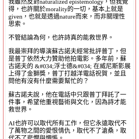
我雖然反對naturalized epistemology，但我覺
得，也許關於morality的一切，基本上就是
given，也就是透過nature而來，而非關理性
思索。
不管結論為何，也許詩真的能救世界。
我最崇拜的導演蘇古諾夫經常批評普丁，但
是普丁依然大力贊助他拍電影。多年前，蘇
古諾夫的 &#034;浮士德&#034; 在威尼斯影展
上得了金獅獎，普丁打越洋電話祝賀，並且
問他有沒有什麼需要幫忙的？
蘇古諾夫說，他在電話中只跟普丁拜託了一
件事，希望他重視藝術與文化，因為詩才能
救世界。
AI也許可以取代所有工作，但它永遠取代不
了萬物之間的愛恨情仇，取代不了滄桑，取
代不了悲憫與惆悵。