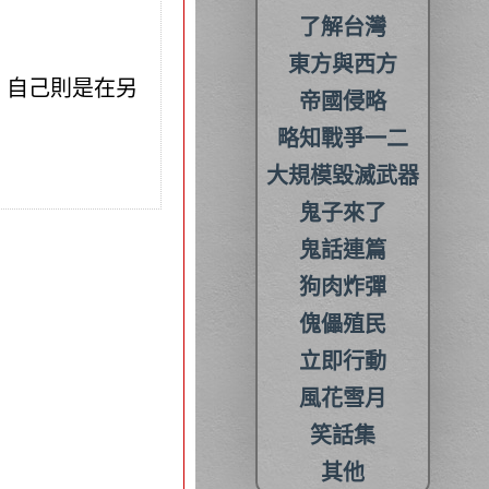
了解台灣
東方與西方
，自己則是在另
帝國侵略
略知戰爭一二
大規模毀滅武器
鬼子來了
鬼話連篇
狗肉炸彈
傀儡殖民
立即行動
風花雪月
笑話集
其他