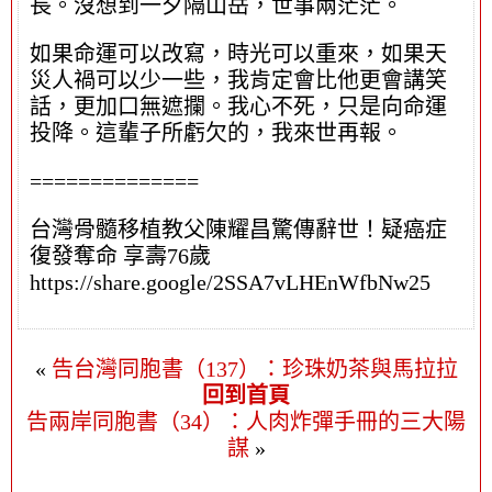
長。沒想到一夕隔山岳，世事兩茫茫。
如果命運可以改寫，時光可以重來，如果天
災人禍可以少一些，我肯定會比他更會講笑
話，更加口無遮攔。我心不死，只是向命運
投降。這輩子所虧欠的，我來世再報。
==============
台灣骨髓移植教父陳耀昌驚傳辭世！疑癌症
復發奪命 享壽76歲
https://share.google/2SSA7vLHEnWfbNw25
«
告台灣同胞書（137）：珍珠奶茶與馬拉拉
回到首頁
告兩岸同胞書（34）：人肉炸彈手冊的三大陽
謀
»