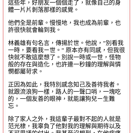
這些年，好朋友一個個走了，就像自己的身
體一片片剝落那樣的感覺。
他們全是前輩。慢慢地，我也成為前輩，也
許很快就會輪到我。
林義雄有句名言，傳揚於世。他說，”別看我
一時，要看我ㄧ世。” 原本亦有同感，但我很
快就不敢這麼想了。別說一時或一世，怪物
般的存在與造化，也許連一秒鐘的理解與憐
憫都屬苛求。
正因為如此，我特別感念知己及善待我者。
就跟流浪狗一樣，路人的一聲口哨，一塊吃
的，一個友善的眼神，就能讓狗兒ㄧ生難
忘。
除了家人之外，我這輩子最對不起的人就是
范光棣，我辜負了他對我的理解與期待以及