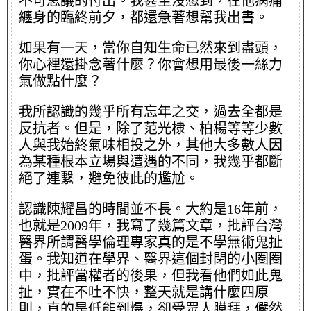
不可思議的付出。我甚至沒想到，在他病痛
纏身的臨終前夕，都還急著想幫我出書。
如果有一天，當你自知生命已然來到盡頭，
你心裡還掛念著什麼？你會想用最後一絲力
氣做點什麼？
我所認識的幾乎所有忘年之交，過去全都是
反抗者。但是，除了范光棣、柏楊等等少數
人與我始終氣味相投之外，其他大多數人因
為某種根本立場與遭遇的不同，我幾乎都斷
絕了連繫，避免彼此的尷尬。
認識陳耀昌的時間並不長。大約是16年前，
也就是2009年，我寫了幾篇文章，批評台灣
醫界所謂醫學倫理專家真的是不學無術鬼扯
蛋。我知道在學界、醫界這個封閉的小圈圈
中，批評當權者的後果，但我看他們如此鬼
扯，實在不吐不快，整天就是講什麼四原
則，真的是低能到爆，卻受眾人膜拜，儼然