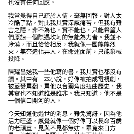
也沒有任何回應。
我常覺得自己疏於人情，毫無回報，對人太
冷酷了點，對此我其實深感痛苦，但我有難
言之隱，非不為也，實不能也，只能希望人
們原諒一個際遇坎坷的無能為力者。我並不
冷漠，而且恰恰相反，我就像一團熊熊烈
火，無奈造化弄人，在命運面前，只能棄械
投降。
陳耀昌送我一些他寫的書，我其實也都沒有
讀。其中有一本小說，好像被拍成電視劇，
被藍營罵翻，罵他以台獨角度扭曲歷史，我
其實也不知道誰是誰非。我只知道，他不是
一個信口開河的人。
今天知道他過世的消息，難免驚訝，因為他
活力旺盛，感覺就像一個好像可以長命百歲
的老頑童，見與不見都無妨，畢竟來日方