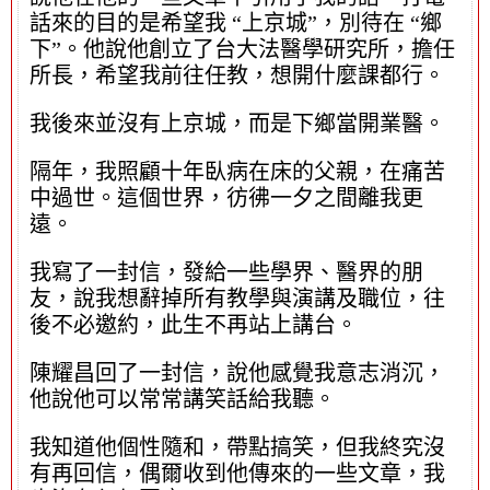
話來的目的是希望我 “上京城”，別待在 “鄉
下”。他說他創立了台大法醫學研究所，擔任
所長，希望我前往任教，想開什麼課都行。
我後來並沒有上京城，而是下鄉當開業醫。
隔年，我照顧十年臥病在床的父親，在痛苦
中過世。這個世界，彷彿一夕之間離我更
遠。
我寫了一封信，發給一些學界、醫界的朋
友，說我想辭掉所有教學與演講及職位，往
後不必邀約，此生不再站上講台。
陳耀昌回了一封信，說他感覺我意志消沉，
他說他可以常常講笑話給我聽。
我知道他個性隨和，帶點搞笑，但我終究沒
有再回信，偶爾收到他傳來的一些文章，我