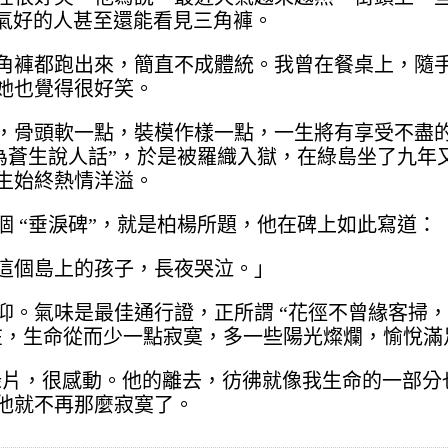
運氣好的人甚至還能看見三角褲。
角褲都跑出來，簡直不成體統。我曾在餐桌上，隨
她也覺得很好笑。
，骨頭軟一點，裝模作樣一點，一生將有享受不盡
為蒼生說人話”，於是被羅織入獄，在綠島坐了九年
生始終熱情洋溢。
 “垂淚碑”，就是柏楊所題，他在碑上如此寫道：
這個島上的孩子，長夜哭泣。」
仰。氣味是最佳通行證，正所謂 “花徑不曾緣客掃
在，生命從而少一點寂寞，多一些陽光燦爛，愉悅滿
紀錄片，很感動。他的離去，彷彿就像我生命的一部
他就不再那麼寂寞了。