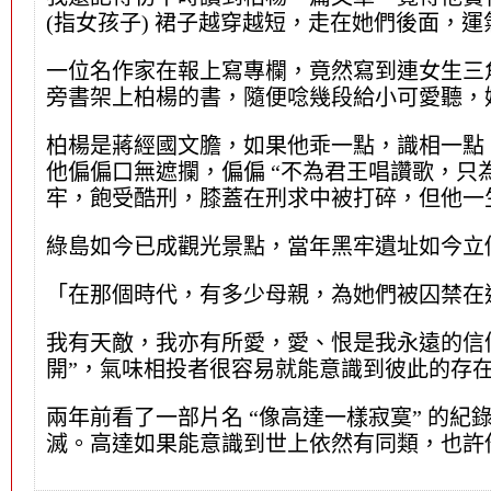
(指女孩子) 裙子越穿越短，走在她們後面，
一位名作家在報上寫專欄，竟然寫到連女生三
旁書架上柏楊的書，隨便唸幾段給小可愛聽，
柏楊是蔣經國文膽，如果他乖一點，識相一點
他偏偏口無遮攔，偏偏 “不為君王唱讚歌，只
牢，飽受酷刑，膝蓋在刑求中被打碎，但他一
綠島如今已成觀光景點，當年黑牢遺址如今立個
「在那個時代，有多少母親，為她們被囚禁在
我有天敵，我亦有所愛，愛、恨是我永遠的信
開”，氣味相投者很容易就能意識到彼此的存
兩年前看了一部片名 “像高達一樣寂寞” 的
滅。高達如果能意識到世上依然有同類，也許