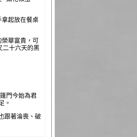
手拿起放在餐桌
的榮華富貴，可
又二十六天的黑
，篷門今始為君
足。
分也跟著淪喪、破