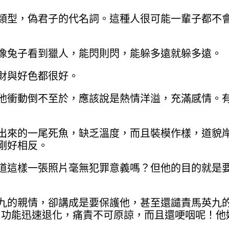
類型，偽君子的代名詞。這種人很可能一輩子都不
像兔子看到獵人，能閃則閃，能躲多遠就躲多遠。
財與好色都很好。
他衝動倒不至於，應該說是熱情洋溢，充滿感情。
出來的一尾死魚，缺乏溫度，而且裝模作樣，道貌
剛好相反。
道這樣一張照片毫無犯罪意義嗎？但他的目的就是
九的親情，卻講成是要保護他，甚至還譴責馬英九
心智功能迅速退化，痛責不可原諒，而且還哽咽呢！