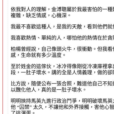
依我對人的理解，金溥聰屬於我最害怕的一種
複雜，缺乏情感，心機深。
我最不喜歡這種人，是我的天敵，看到他們就
我喜歡熱情、單純的人，哪怕他的熱情在於貪
柏楊曾經說，自己像頭火牛，很衝動。但我看
感，生命就有多少溫度。
至於姓金的這傢伙，冰冷得像剛從冷凍庫裡拿
段，一肚子壞水。講的全是人情義理，做的卻
比方說，隨便公布一張合照，難道他自己不知
以醜化他人，真的是一肚子壞水。
明明挾持馬英九進行政治鬥爭，明明破壞馬英
他 “囚禁” 太久，不讓他和外界接觸，害他
了這渾蛋。