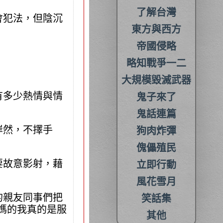
了解台灣
會犯法，但陰沉
東方與西方
帝國侵略
略知戰爭一二
大規模毀滅武器
有多少熱情與情
鬼子來了
鬼話連篇
岸然，不擇手
狗肉炸彈
傀儡殖民
要故意影射，藉
立即行動
風花雪月
的親友同事們把
笑話集
他媽的我真的是服
其他