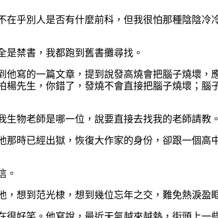
不在乎別人是否有什麼前科，但我很怕那種陰陰冷
全是禁書，我都跑到舊書攤尋找。
到他寫的一篇文章，提到說發高燒會把腦子燒壞，
柏楊先生，你錯了，發燒不會直接把腦子燒壞；腦
我生物老師是哪一位，說要直接去找我的老師請教
他那時已經出獄，恢復大作家的身份，卻跟一個高
信。
他，想到范光棣，想到幾位忘年之交，難免熱淚盈
很好笑。他寫說，最近天氣越來越熱，街頭上一些 