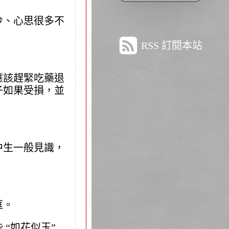
冷、心思很多不
RSS 訂閱本站
應該趕緊吃藥退
子如果受損，並
。
中生一般見識，
眶。
“如花似玉”