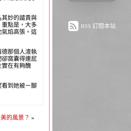
名其妙的譴責與
，重點是，大多
RSS 訂閱本站
他氣焰高張。這
清德那個人渣執
們卻窩囊得連屁
性實在有夠醜
望看到她被ㄧ腳
最美的風景？
»