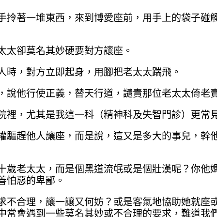
手拎著一堆東西，來到博愛座前，用手上的袋子碰
太太卻莫名其妙硬要對方讓座。
人時，對方立即起身，用腳把老太太踹飛。
，說他行使正義，替天行道，譴責那位老太太倚老
院裡，尤其是我這一科（精神科及失智門診）更常
權驅趕他人讓座，而是說，這又是多大的事兒，幹
十歲老太太，而是個黑道流氓或是個壯漢呢？你他
善怕惡的卑鄙。
求不合理，讓一讓又何妨？或是客氣地協助她就座
中常會遇到一些莫名其妙或不合理的要求，難道我