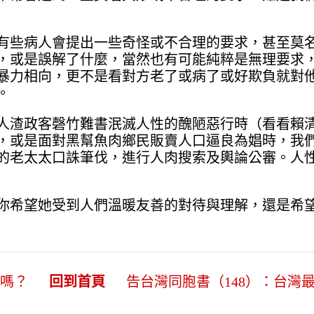
有些病人會提出一些奇怪或不合理的要求，甚至莫
，或是誤解了什麼，當然也有可能純粹是無理要求
暴力相向，更不是看對方老了或病了或好欺負就對
。
人渣政客磬竹難書泯滅人性的醜陋惡行時（看看賴
，或是面對黑幫魚肉鄉民販賣人口逼良為娼時，我
的老太太口誅筆伐，進行人肉搜索及輿論公審。人
你希望她受到人們溫暖友善的對待與理解，還是希
夠嗎？
回到首頁
告台灣同胞書（148）：台灣