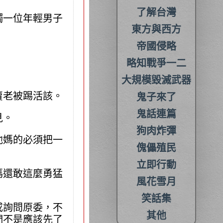
了解台灣
觸一位年輕男子
東方與西方
帝國侵略
略知戰爭一二
大規模毀滅武器
賣老被踢活該。
鬼子來了
鬼話連篇
見。
狗肉炸彈
他媽的必須把一
傀儡殖民
立即行動
媽還敢這麼勇猛
風花雪月
笑話集
或詢問原委，不
其他
們不是應該先了