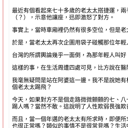
最近有個看起來七十多歲的老太太搭捷運，兩
（？），示意他讓座，迅即激怒了對方。
事實上，當時車廂裡仍然有很多空位，但是老
於是，當老太太再次企圖用袋子碰觸那位年輕
台灣的所謂輿論幾乎一面倒，為那年輕人叫好
這樣的事，在生活周遭四處可見，比方說在醫
我毫無疑問是站在阿婆這一邊。我不是說她有
個老太太踢飛？
今天，如果對方不是個走路微微顫顫的七、八
踢人嗎？當然不敢。這說明了人性欺弱畏強欺
而且，當一個年邁的老太太有所求時，即便所
也很正常嗎？類似的事情不是很常見嗎？生活