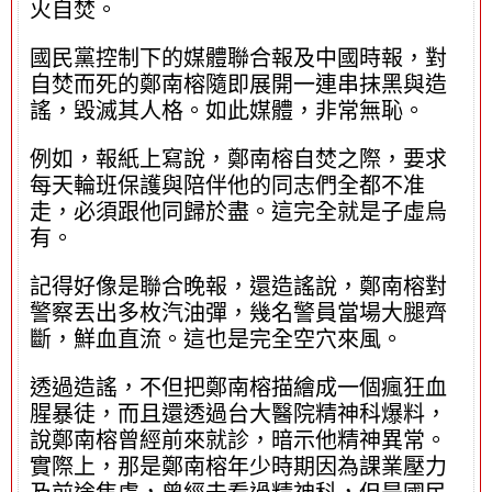
火自焚。
國民黨控制下的媒體聯合報及中國時報，對
自焚而死的鄭南榕隨即展開一連串抹黑與造
謠，毀滅其人格。如此媒體，非常無恥。
例如，報紙上寫說，鄭南榕自焚之際，要求
每天輪班保護與陪伴他的同志們全都不准
走，必須跟他同歸於盡。這完全就是子虛烏
有。
記得好像是聯合晚報，還造謠說，鄭南榕對
警察丟出多枚汽油彈，幾名警員當場大腿齊
斷，鮮血直流。這也是完全空穴來風。
透過造謠，不但把鄭南榕描繪成一個瘋狂血
腥暴徒，而且還透過台大醫院精神科爆料，
說鄭南榕曾經前來就診，暗示他精神異常。
實際上，那是鄭南榕年少時期因為課業壓力