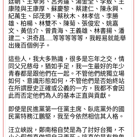
廷朝、王幸男、呂秀蓮、湯金全、李敖、王
康陸與王康厚、蘇慶黎、蔡建仁、陳永興、
紀萬生、邱茂男、蔡秋木、林孝信、李勝
雄、柏楊、林雙不、陳菊、張俊宏、姚嘉
文、黃信介、曾貴海、王義雄、林書揚、潘
建二、洪奇昌….等等等等等，我輕易就能舉
出幾百個例子。
這些人，我大多熟識，很多是忘年之交，情
同父兄慈母，猶如手足，我一生最好的年少
青春都是跟他們在一起。不管他們統獨立場
如何、意識形態如何，不管他們是否始終站
在所謂歷史正確或公義的一方，我都不會因
此而否定他們為人的基本正直與貢獻。
即使是民進黨第一任黨主席、臥底黨外的國
民黨特務江鵬堅，我至今依然相信其人格。
汪立峽說，鄭南榕自焚是為了討好台獨，不