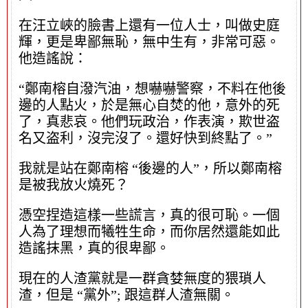
在汪立峽的臉書上還有一位人士，叫做史庭
輝，更是卑鄙無恥，無中生有，非常可惡。
他造謠說：
“鄭南榕自潑汽油，想嚇嚇警察，不料在他後
邊的人點火，於是無心自焚的他，意外的死
了，真悲哀。他們玩政治，作表演，欺世盗
名又盗利，沒完沒了。還好快到終點了。”
我就是站在鄭南榕 “後邊的人”，所以鄭南榕
是被我放火燒死？
憑空捏造這樣一些謊言，真的很可恥。一個
人為了理想而犧牲生命，而你居然還能如此
造謠抹黑，真的很卑鄙。
現在的人渣黨就是一群貪婪無度的猥瑣人
渣，但是 “黨外”; 跟這群人渣無關。