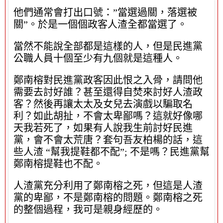
他們通常會打出口號：”當選過關，落選被
關”。於是一個個政客人渣全都當選了。
當然不能說全部都是這樣的人，但是民進黨
公職人員十個至少有九個就是這種人。
鄭南榕對民進黨政客因此恨之入骨，請問他
需要去討好誰？甚至還得自焚來討好人渣政
客？然後再讓太太及女兒去演戲以騙取名
利？如此胡扯，不會太卑鄙嗎？這就好像哪
天我若死了，如果有人說我生前討好民進
黨，會不會太荒唐？套句吾友柏楊的話，這
些人渣 “幫我提鞋都不配”; 不是嗎？民進黨幫
鄭南榕提鞋也不配。
人渣黨充分利用了鄭南榕之死，但這是人渣
黨的卑鄙，不是鄭南榕的問題。鄭南榕之死
的整個過程，我可是親身經歷的。