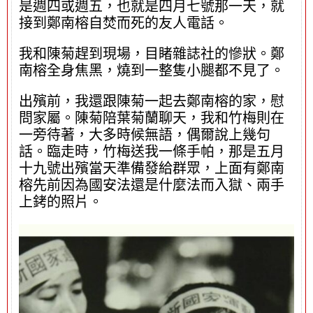
是週四或週五，也就是四月七號那一天，就
接到鄭南榕自焚而死的友人電話。
我和陳菊趕到現場，目睹雜誌社的慘狀。鄭
南榕全身焦黑，燒到一整隻小腿都不見了。
出殯前，我還跟陳菊一起去鄭南榕的家，慰
問家屬。陳菊陪葉菊蘭聊天，我和竹梅則在
一旁待著，大多時候無語，偶爾說上幾句
話。臨走時，竹梅送我一條手帕，那是五月
十九號出殯當天準備發給群眾，上面有鄭南
榕先前因為國安法還是什麼法而入獄、兩手
上銬的照片。