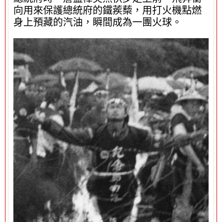
向用來保護總統府的鐵蒺蔾，用打火機點燃
身上預藏的汽油，瞬間成為一團火球。