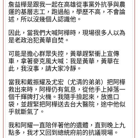
詹益樺是跟我一起在高雄從事黨外抗爭與農
運的基層志工，跑過船，學歷不高，不會論
述，所以沒幾個人認識他。
因此，當我們大喊阿樺時，現場很多人以為
是老政治犯黃華自焚。
可能是擔心群眾失控，黃華趕緊衝上宣傳
車，拿著麥克風大喊：我是黃華，黃華在
此，我沒事，請大家冷靜。
當我和戴振耀及尤宏（尤清的弟弟）把阿樺
救出來時，阿樺仍有氣息，從他手上掉落一
個千輝牌打火機。我隨手撿起來，放進口
袋，並趕緊把阿樺送去台大醫院，途中他似
乎就斷氣了。
我和阿耀一直陪伴著他的遺體，直到晚上九
點多，我才又回到總統府前的抗議現場。