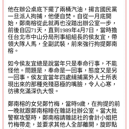
他在辦公桌底下擺了兩桶汽油，揚言國民黨
一旦派人拘捕，他便自焚。自從一月底開
始，鄭南榕從此就再也沒踏出辦公室一步，
前後自囚71天，直到1989年4月7日，當時擔
任台北市中山分局刑事組組長的侯友宜，帶
領大隊人馬，全副武裝，前來強行拘提鄭南
榕。
如今侯友宜總是說當年只是奉命行事，不能
怪他。問題是，奉命是一回事，態度又是另
一回事。侯友宜當年四處緝捕黨外人士所表
現出來的那種兇殘惡極的嘴臉，令人心寒，
彷彿充滿深仇大恨。
鄭南榕的女兒鄭竹梅，當時9歲，在拘提的前
一晚就跟鄭南榕睡在雜誌社辦公室。當大批
警察攻堅時，鄭南榕請雜誌社的會計小姐把
竹梅帶走，並要求其他人全部離開，旋即點