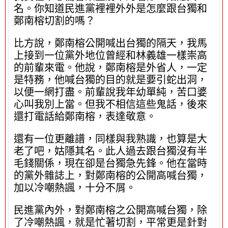
名。你知道民進黨裡裡外外是怎麼跟台獨和
鄭南榕切割的嗎？
比方說，鄭南榕公開喊出台獨的隔天，我馬
上接到一位黨外地位曾經和林義雄一樣崇高
的前輩來電。他說，鄭南榕是外省人，一定
是特務，他喊台獨的目的就是要引蛇出洞，
以便一網打盡。前輩說我年幼單純，苦口婆
心叫我別上當。但我不相信這些鬼話，後來
還打電話給鄭南榕，表達敬意。
還有一位更離譜，同樣與我熟識，也算是大
老了吧，姑隱其名。此人過去跟台獨沒有半
毛錢關係，現在卻是台獨急先鋒。他在當時
的黨外雜誌上，對鄭南榕的公開高喊台獨，
加以冷嘲熱諷，十分不屑。
民進黨內外，對鄭南榕之公開高喊台獨，除
了冷嘲熱諷，就是忙著切割，平常更是針對