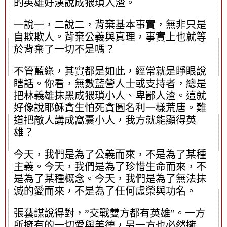
的英雄好漢說成猥瑣人渣。
一說一，二說二，背棄基本事實，無非只是
自欺欺人。背棄公義與真理，事實上也就等
於背棄了一切不是嗎？
不管藍綠，其實都是如此，經常就是睜眼說
瞎話。你看，無數藍營人士或支持者，總是
把林義雄抹黑成猥瑣小人、卑鄙人渣。這就
好像說耶穌貪生怕死貪圖名利一樣荒唐。難
道把敵人講成窩囊小人，我方就能顯得英
雄？
今天，我們是為了公義而來，不是為了某種
主義。今天，我們是為了珍惜生命而來，不
是為了某種概念。今天，我們是為了無法抹
滅的愛而來，不是為了任何虛榮與功名。
張藝謀說得對，”交戰雙方都有英雄”。一方
所擁有的一切愛與美德，另一方也必然擁