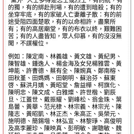
“黨外” 人士多得是志士或烈士，有的統，有
的獨，有的綁赴刑場，有的遭到暗殺；有的
坐穿牢底，有的家破人亡妻離子散：有的前
途受阻四面楚歌，有的以命相許，盡棄所
有；有的高居廟堂，有的布衣以終，艱難困
苦；有的人盡皆知，眾人仰慕，有的沒沒無
聞，不謀權位。
例如：陳定南、林義雄、黃文雄、黃紀男、
陳智雄、鍾逸人、楊金海及女兒楊雅雲、黃
坤能、許曹德、蔡有全、陳婉真、鄭南榕、
田秋堇、田媽媽、田朝明、蘇治芬、蘇東
啓、蘇洪月嬌、黃昭堂、詹益樺、柯旗化、
陳明忠、陳文成、白雅燦、許世楷、劉辰
旦、江蓋世、戴振耀、劉峰松、翁金珠、葉
島蕾、黃華、范光棣、林宗義、林宗光、陳
隆志、黃昭凱、林正杰、朱高正、吳榮元、
施明德、簡錫堦、林弘宣、林黎琤、高俊明
及高李麗珍、陳映真、彭明敏、謝聰敏、魏