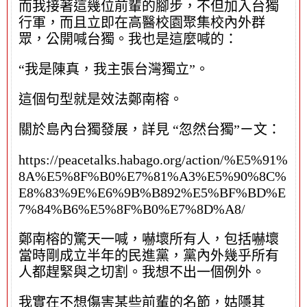
而我接著這幾位前輩的腳步，不但加入台獨
行軍，而且立即在高醫校園聚集校內外群
眾，公開喊台獨。我也是這麼喊的：
“我是陳真，我主張台灣獨立”。
這個句型就是效法鄭南榕。
關於島內台獨發展，詳見 “忽然台獨”ㄧ文：
https://peacetalks.habago.org/action/%E5%91%
8A%E5%8F%B0%E7%81%A3%E5%90%8C%
E8%83%9E%E6%9B%B892%E5%BF%BD%E
7%84%B6%E5%8F%B0%E7%8D%A8/
鄭南榕的驚天一喊，嚇壞所有人，包括嚇壞
當時剛成立半年的民進黨，黨內外幾乎所有
人都趕緊與之切割。我想不出一個例外。
我實在不想傷害某些前輩的名節，姑隱其