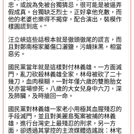
忠，或說為免被台獨猜忌，很可能是被逼弄
假成真。台獨缺乏烈士，正好拿他充數，而
他的老婆也樂得不揭穿，配合演出，裝模作
樣圓謊到底。”
汪立峽這些話根本就是徹頭徹尾的謊言，而
且對鄭南榕家屬傷口灑鹽，污衊抹黑，相當
惡劣。
國民黨當年就是這樣對付林義雄。一方面滅
門，亂刀砍殺林義雄全家，林母被砍了二十
幾刀，血肉模糊，一對年僅六歲的雙胞胎女
兒亦當場慘死，八歲的大女兒身中六刀，深
及肺臟，及時搶回一命。
國民黨對林義雄一家老小用極其血腥殘忍的
手段滅門，並且對美麗島冤案被捕的林義
雄，進行台灣史上最殘忍的刑求，另一方
面，卻透過其掌控的主流媒體造謠說：林宅