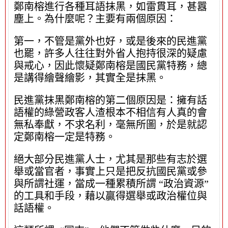
鄭南榕進行各種耳語抹黑，如雷貫耳，甚囂
塵上。為什麼呢？主要有兩個原因：
第一，不管是黨外也好，或是後來的民進黨
也罷，許多人往往對外省人抱持很深的疑慮
與戒心，因此懷疑鄭南榕是國民黨特務，總
是講得繪聲繪影，其實全是抹黑。
民進黨抹黑鄭南榕的第二個原因是：擁有話
語權的綠營政客人渣根本不相信有人真的會
無私奉獻，不求名利，毫無所圖，於是就認
定鄭南榕一定是特務。
絕大部分民進黨人士，尤其是那些有志於選
舉或當官者，事實上只是把反抗國民黨或參
與所謂社運，當成一種累積所謂 “政治資源”
的工具和手段，藉以贏得選舉或政治權位與
話語權。