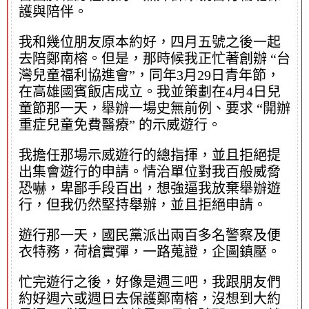
護與陪伴。
我和幾位朋友原本約好，四月五號之後一起
去陪鄭南榕。但是，那時候我正忙著創辦 “台
灣兒童福利協進會”，同年3月29日青年節，
在高雄國賓飯店成立。我並策劃在4月4日兒
童節那一天，舉辦一場史無前例、要求 “開辦
重症兒童免費醫療” 的示威遊行。
我擔任那場示威遊行的總指揮，並且拒絕提
出集會遊行的申請。情治單位對我百般威脅
恐嚇，卑鄙手段百出，想強逼我放棄舉辦遊
行，但我仍然堅持舉辦，並且拒絕申請。
遊行那一天，國民黨派出兩百多名警察及便
衣特務，荷槍實彈，一路蒐證，企圖鎮壓。
忙完遊行之後，好像是週三吧，我跟朋友們
約好週六或週日去保護鄭南榕，沒想到大約