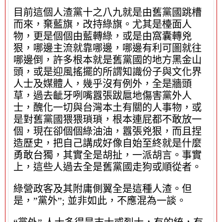
目前這個人渣黨十之八九就是由舊黨國跳槽
而來，棄藍旗，改持綠旗。尤其是檯面人
物，更是個個由藍轉綠，或是由窩囊轉兇
狠，哪邊主流就靠哪邊，哪邊有利可圖就往
哪邊倒，許多根本就是舊黨國的地方黑金山
頭，或是迎風搖擺的所謂知識份子與文化界
人士及媒體人，幾乎沒有例外，全是牆頭
草，過去齜牙咧嘴囂張跋扈地傷害黨外人
士，醜化一切與台灣本土有關的人事物，或
是對舊黨國猥猥瑣瑣，根本連屁都不敢放一
個，現在卻個個綠油油，囂張兇狠，而且捏
造歷史，把自己講成好像自始至終就是什麼
勇敢台獨，其實全是胡扯，一派胡言。事實
上，這些人過去全是舊黨國走狗或順從者。
綠營政客及其附庸側翼全是這種人渣。但
是，”黨外”; 並非如此，不應混為一談。