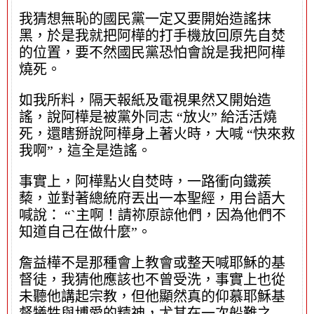
我猜想無恥的國民黨一定又要開始造謠抹
黑，於是我就把阿樺的打手機放回原先自焚
的位置，要不然國民黨恐怕會說是我把阿樺
燒死。
如我所料，隔天報紙及電視果然又開始造
謠，說阿樺是被黨外同志 “放火” 給活活燒
死，還瞎掰說阿樺身上著火時，大喊 “快來救
我啊”，這全是造謠。
事實上，阿樺點火自焚時，一路衝向鐵蒺
蔾，並對著總統府丟出一本聖經，用台語大
喊說： “ˋ主啊！請祢原諒他們，因為他們不
知道自己在做什麼”。
詹益樺不是那種會上教會或整天喊耶穌的基
督徒，我猜他應該也不曾受洗，事實上也從
未聽他講起宗教，但他顯然真的仰慕耶穌基
督犧牲與博愛的精神，尤其在一次船難之