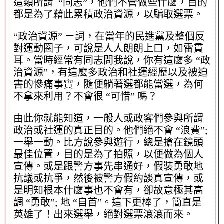
這類所謂 “同志”，他們不管做些什麼，目的
都是為了藉此累積政治資源，以騙取選票。
“政治資源” ㄧ詞，在當年的民進黨及整個反
對運動圈子，可說是人人朗朗上口，如雷貫
耳。當時經常有同志問我說，你有這麼多 “政
治資源”，有這麼多政治和社運經歷以及被迫
害的慘痛事實，隨便躺著選都能當選，為何
不拿來利用？不會很 “可惜” 嗎？
由此你就能知道，一般人或政客們參與所謂
政治或社運的真正目的。他們絕不會 “浪費”;
一舉一動。比方說參與遊行，總是搶在鏡頭
最佳位置，目的是為了拍照，以便做為個人
宣傳。或是跟警方事先串通好，假裝勇敢地
抗議或抗爭，然後被警方假約談真宣傳，或
是明知根本什麼事也不會有，卻故意極其高
調 “勇敢”; 地 “自首”。這下更棒了，簡直是
英雄了！出來選舉，絕對選票滾滾而來。