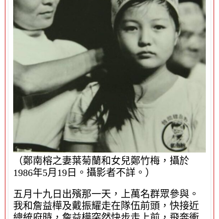
（鄭南榕之妻葉菊蘭和女兒鄭竹梅，攝於
1986年5月19日。攝影者不詳。）
五月十九日出殯那一天，上萬名群眾參與。
我和詹益樺及戴振耀走在隊伍前頭，快接近
總統府時，詹益樺突然快步走上前，飛奔衝