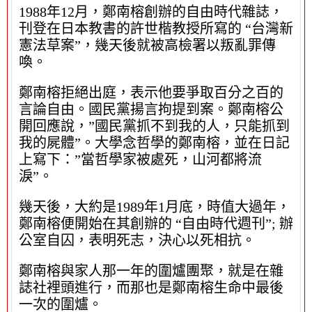
1988年12月，鄭南榕創辦的自由時代雜誌，
刊登在日本教書的許世楷教授所寫的 “台灣新
憲法草案”，幾天後就被高檢署以叛亂罪傳
喚。
鄭南榕拒絕出庭，表示他要爭取百分之百的
言論自由。國民黨揚言拘提到案。鄭南榕公
開回應說，”國民黨抓不到我的人，只能抓到
我的屍體”。大學念哲學的鄭南榕，並在日記
上寫下：”當哲學家被處死，山河都將流
淚”。
幾天後，大約是1989年1月底，時值大過年，
鄭南榕便開始在其創辦的 “自由時代週刊”; 辦
公室自囚，表明死志，決心以死相抗。
鄭南榕與家人那一年的圍爐團聚，就是在雜
誌社裡頭進行，而那也是鄭南榕生命中最後
一次的圍爐。