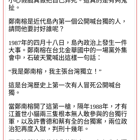
小心假戲真做把自己弄死。這真的是有夠鬼
扯。
鄭南榕是近代島內第一個公開喊台獨的人，
請問他要討好誰呢？
1987年的四月十八日，島內政治上發生一件
大事。鄭南榕在台北金華國中的一場黨外集
會中，石破天驚喊出這樣一句話：
“我是鄭南榕，我主張台灣獨立！”
這是台灣歷史上第一次有人冒死公開喊台
獨。
當鄭南榕開了這第一槍，隔年1988年，才有
江蓋世小貓兩三隻根本無人敢參與的台獨行
軍，以及許曹德和蔡有全的台獨案，兩位政
治犯再度入獄，判刑十幾年。