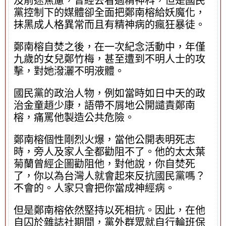
及前途焦慮，曾經去看過精神科，但是國民
黨控制下的媒體卻全面把鄭南榕給妖魔化，
抹黑成人格異常而且有精神病的瘋狂暴徒。
鄭南榕自焚之後，在一次紀念活動中，年僅
九歲的女兒鄭竹梅，甚至遭到不明人士的攻
擊，對她潑灑不明液體。
國民黨的政治人物，例如當時如日中天的政
治金童趙少康，語帶不屑地公開譴責鄭南
榕，痛罵他製造公共危險。
鄭南榕個性剛烈火爆，當他公開表明死志
時，旁人及家人全都勸阻不了。他的太太葉
菊蘭曾經企圖勸阻他，對他說，你自焚死
了，你以為台灣人就會起來反抗國民黨嗎？
不會的。人家只會把你當成神經病。
但是鄭南榕依然堅持以死相抗。因此，在他
自囚於雜誌社期間，黨外群眾就自行輪班保