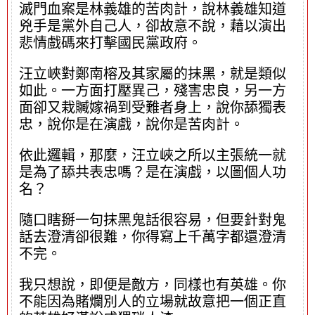
滅門血案是林義雄的苦肉計，說林義雄知道
兇手是黨外自己人，卻故意不說，藉以演出
悲情戲碼來打擊國民黨政府。
汪立峽對鄭南榕及其家屬的抹黑，就是類似
如此。一方面打壓異己，殘害忠良，另一方
面卻又栽贓嫁禍到受難者身上，說你舔獨表
忠，說你是在演戲，說你是苦肉計。
依此邏輯，那麼，汪立峽之所以主張統一就
是為了舔共表忠嗎？是在演戲，以圖個人功
名？
隨口瞎掰一句抹黑鬼話很容易，但要針對鬼
話去澄清卻很難，你得寫上千萬字都還澄清
不完。
我只想說，即便是敵方，同樣也有英雄。你
不能因為賭爛別人的立場就故意把一個正直