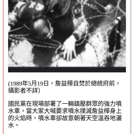
(1989年5月19日，詹益樺自焚於總統府前，
攝影者不詳）
國民黨在現場部署了一輛鎮壓群眾的強力噴
水車，當大家大喊要求噴水撲滅詹益樺身上
的火焰時，噴水車卻故意朝著天空溫吞地灑
水。