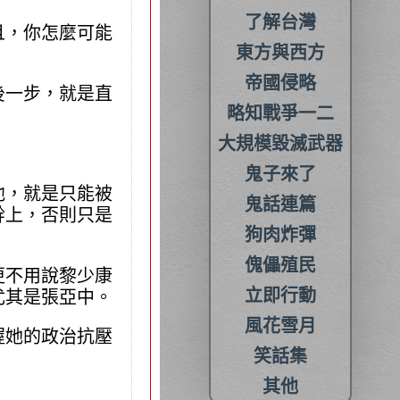
了解台灣
且，你怎麼可能
東方與西方
帝國侵略
後一步，就是直
略知戰爭一二
大規模毀滅武器
鬼子來了
他，就是只能被
鬼話連篇
幹上，否則只是
狗肉炸彈
傀儡殖民
更不用說黎少康
立即行動
尤其是張亞中。
風花雪月
握她的政治抗壓
笑話集
其他