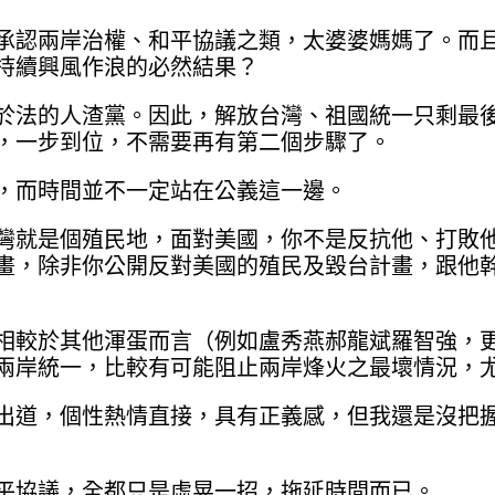
承認兩岸治權、和平協議之類，太婆婆媽媽了。而
持續興風作浪的必然結果？
於法的人渣黨。因此，解放台灣、祖國統一只剩最
，一步到位，不需要再有第二個步驟了。
，而時間並不一定站在公義這一邊。
灣就是個殖民地，面對美國，你不是反抗他、打敗
畫，除非你公開反對美國的殖民及毀台計畫，跟他
相較於其他渾蛋而言（例如盧秀燕郝龍斌羅智強，
兩岸統一，比較有可能阻止兩岸烽火之最壞情況，
出道，個性熱情直接，具有正義感，但我還是沒把
平協議，全都只是虛晃一招，拖延時間而已。