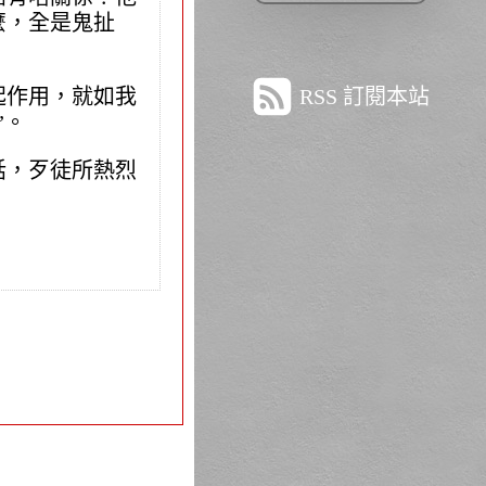
麼，全是鬼扯
起作用，就如我
RSS 訂閱本站
”。
話，歹徒所熱烈