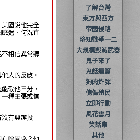
了解台灣
東方與西方
。美國說他完全
帝國侵略
細靡遺，何況直
略知戰爭一二
大規模毀滅武器
我不相信異常聽
鬼子來了
鬼話連篇
其他人的反應。
狗肉炸彈
還能敬他三分，
傀儡殖民
何一種主張或信
立即行動
風花雪月
有沒有興趣投
笑話集
其他
團有啥關係？他