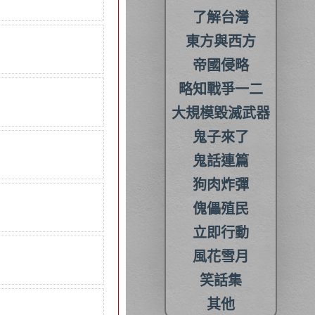
了解台灣
東方與西方
帝國侵略
略知戰爭一二
大規模毀滅武器
鬼子來了
鬼話連篇
狗肉炸彈
傀儡殖民
立即行動
風花雪月
笑話集
其他