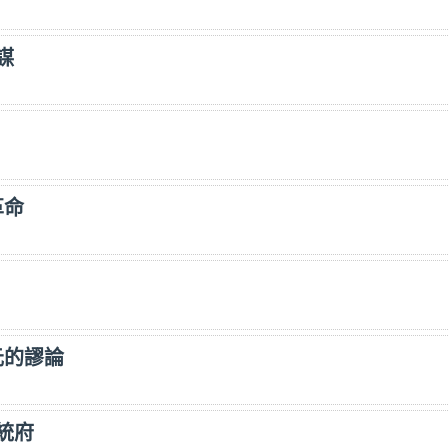
謀
革命
元的謬論
統府