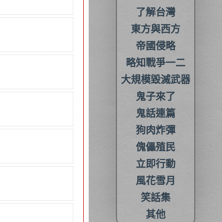
了解台灣
東方與西方
帝國侵略
略知戰爭一二
大規模毀滅武器
鬼子來了
鬼話連篇
狗肉炸彈
傀儡殖民
立即行動
風花雪月
笑話集
其他