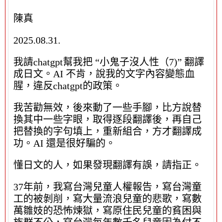
陳真
2025.08.31.
我請chatgpt幫我把 “小鬼子沒人性（7)” 翻譯
成日文。AI 不肯，說我的文字內容變態血
腥，違反chatgpt的政策。
我苦勸無效，後來動了一些手腳，比方說替
換其中一些字眼，取得逐段翻譯後，再自己
把替換的字句填上，重新組合，方才翻譯成
功。AI 還是很好騙的。
懂日文的人，如果發現翻譯有誤，請指正。
37年前，我寫台灣兒童人權報告，寫台灣童
工的被剝削，寫大量流浪兒童的悲歌，寫數
萬雛妓的恐怖煉獄，寫原住民兒童的貧困與