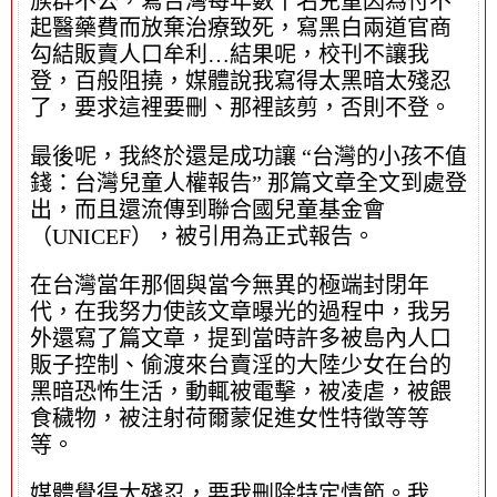
族群不公，寫台灣每年數千名兒童因為付不
起醫藥費而放棄治療致死，寫黑白兩道官商
勾結販賣人口牟利…結果呢，校刊不讓我
登，百般阻撓，媒體說我寫得太黑暗太殘忍
了，要求這裡要刪、那裡該剪，否則不登。
最後呢，我終於還是成功讓 “台灣的小孩不值
錢：台灣兒童人權報告” 那篇文章全文到處登
出，而且還流傳到聯合國兒童基金會
（UNICEF），被引用為正式報告。
在台灣當年那個與當今無異的極端封閉年
代，在我努力使該文章曝光的過程中，我另
外還寫了篇文章，提到當時許多被島內人口
販子控制、偷渡來台賣淫的大陸少女在台的
黑暗恐怖生活，動輒被電擊，被凌虐，被餵
食穢物，被注射荷爾蒙促進女性特徵等等
等。
媒體覺得太殘忍，要我刪除特定情節。我