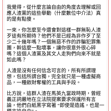
我覺得，從什麼言論自由的角度去理解或回
應人渣黨的這些舉動（什麼數位中介法）真
的是有點傻。
一來，你怎麼至今還會對這樣一群無恥人渣
歹徒有所期待？他們不是已經為非作歹了至
少二十幾年嗎？一個無惡不作的詐騙犯罪集
團，幹這麼一點壞事，讓你很意外很心碎
嗎？這個人渣黨及其文人走狗們向來不就是
如此嗎？
人渣是沒有任何信念可言的，所有所謂理
想，包括所謂台獨，完全就只是一種虛擬商
品，一種斂財奪權的工具與手段。
比方說，這群人渣在馬英九當政時期，曾經
義正詞嚴地在立法院提案要求保護所有言
論，他們白紙黑字寫著 “即使是造謠，也是一