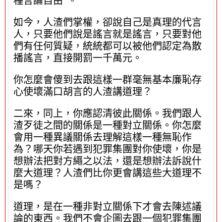
種言論自由”。
如今，人渣們掌權，卻說自己是真理的代言
人，只要他們說是謠言就是謠言，只要對他
們有任何質疑，統統都可以被他們認定為散
播謠言，直接開罰一千萬元。
你怎麼會傻到去跟這樣一群毫無基本廉恥存
心使壞滿口胡言的人渣講道理？
二來，同上，你應認清彼此關係。我們跟人
渣歹徒之間的關係是一種對立關係。你怎麼
會用一種異議關係去理解這樣一種無恥作
為？哪天你若遇到犯罪集團對你使壞，你是
想辦法把對方繩之以法，還是想辦法訴說什
麼大道理？人渣們比你更會講這些大道理不
是嗎？
道理，是在一種非對立關係下才會去陳述議
論的東西。我們不會企圖去跟一個犯罪集團