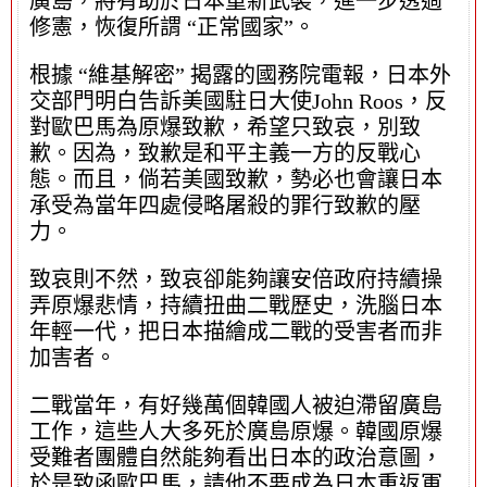
廣島，將有助於日本重新武裝，進一步透過
修憲，恢復所謂 “正常國家”。
根據 “維基解密” 揭露的國務院電報，日本外
交部門明白告訴美國駐日大使John Roos，反
對歐巴馬為原爆致歉，希望只致哀，別致
歉。因為，致歉是和平主義一方的反戰心
態。而且，倘若美國致歉，勢必也會讓日本
承受為當年四處侵略屠殺的罪行致歉的壓
力。
致哀則不然，致哀卻能夠讓安倍政府持續操
弄原爆悲情，持續扭曲二戰歷史，洗腦日本
年輕一代，把日本描繪成二戰的受害者而非
加害者。
二戰當年，有好幾萬個韓國人被迫滯留廣島
工作，這些人大多死於廣島原爆。韓國原爆
受難者團體自然能夠看出日本的政治意圖，
於是致函歐巴馬，請他不要成為日本重返軍