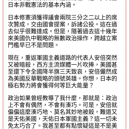
日本非戰憲法的基本內涵。
日本修憲須獲得議會兩院三分之二以上的席
次贊成，交由國會提案，訴諸公投。這在過
去似乎很難達成。但是，隨著過去這十幾年
來美國仇中戰略的無數政治操作，跨越立案
門檻早已不是問題。
現在，重返軍國主義道路的代表人安倍突然
又被暗殺，西方主流媒體一片吹捧，美國甚
至還下令全國降半旗三天致哀，安倍儼然成
為美國反華戰略的頭號英雄。你想，日本的
極右勢力將會獲得何等巨大能量？
政治如果曾經教導了我什麼，那就是：政治
上不會有偶然，不會有湊巧。可是，安倍就
偏偏這麼湊巧地、莫名其妙地被殺，難道又
是天佑美國，天佑日本軍國主義？這一切未
免太巧合了。我甚至都有點懷疑這是不是美