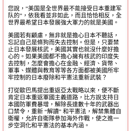
您說，”美国是全世界最不能接受日本重建军
队的”，依我看並非如此，而且恰恰相反，全
世界最希望日本發展強大軍力的就是美國。
美國若有顧慮，無非就是擔心日本不聽話，
忘記自己是條狗而失去控制。但是，只要禁
止日本發展核武，美國其實也就沒什麼好擔
心的。如果美國都不擔心擁有核武的印度失
去控制，怎麼會擔心在金融、經濟、貨幣、
軍事、媒體與教育等等各方面都被美國所牢
牢控制的日本廢除和平憲法重新武裝？
打從歐巴馬提出重返亞太戰略以來，便不斷
肯定日本重返軍國主義道路，比方說支持日
本國防軍費暴增，解除長達數十年的武器出
口禁令，重新 “解讀” 和平憲法，解禁集體自
衛權，允許自衛隊參加海外作戰，使之進一
步空洞化和平憲法的基本內涵。