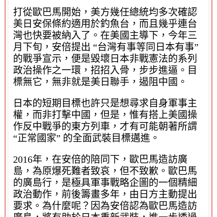
打從歐巴馬開始，美方幾任總統均多次確認
美日安保條約適用於釣魚台，而且幾乎連台
灣也快要被納入了。在美國主導下，今年三
月下旬，安倍提出 “台灣有事等同日本有事”
的戰爭宣示，便是毀壞日本非戰憲法的系列
政治操作之一環，招招入骨，步步進逼。目
標無它，無非就是美日聯手，遏阻中國。
日本的短期目標也許只是想尋求自身軍事主
權，而非打擊中國，但是，惟有搭上美國操
作反中戰爭的東方列車，才有可能朝著所謂
“正常國家” 的全面武裝目標邁進。
2016年，在安倍的陪同下，歐巴馬造訪廣
島，為原爆死難者致哀，但不致歉。歐巴馬
的廣島行，是極具軍事戰略企圖的一個精細
政治動作，前後籌畫多年，由日方主動提出
要求。為什麼呢？因為安倍認為歐巴馬造訪