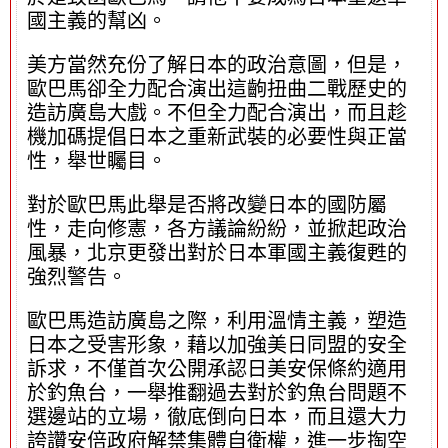
國主義的幫凶。
美方當然充份了解日本的政治意圖，但是，
歐巴馬卻全力配合演出這齣扭曲二戰歷史的
造訪廣島大戲。不但全力配合演出，而且趁
機加碼提倡日本之重新武裝的必要性與正當
性，舉世矚目。
對於歐巴馬此舉是否將改變日本的國防屬
性，走向修憲，各方議論紛紛，並掀起政治
風暴，北京更發出對於日本軍國主義復甦的
強烈警告。
歐巴馬造訪廣島之際，利用溫情主義，塑造
日本之受害形象，藉以加強美日同盟的安全
訴求，不僅首次公開承認日美安保條約適用
於釣魚台，一舉推翻過去對於釣魚台問題不
選邊站的立場，徹底倒向日本，而且還大力
誇讚安倍政府解禁集體自衛權，進一步掏空