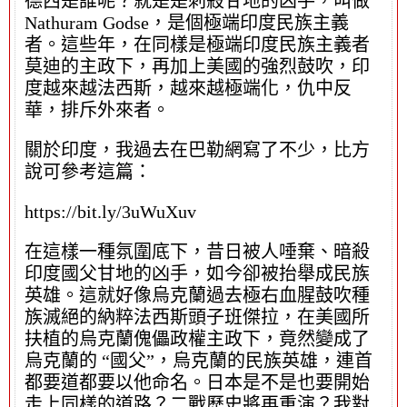
德西是誰呢？就是是刺殺甘地的凶手，叫做
Nathuram Godse，是個極端印度民族主義
者。這些年，在同樣是極端印度民族主義者
莫迪的主政下，再加上美國的強烈鼓吹，印
度越來越法西斯，越來越極端化，仇中反
華，排斥外來者。
關於印度，我過去在巴勒網寫了不少，比方
說可參考這篇：
https://bit.ly/3uWuXuv
在這樣一種氛圍底下，昔日被人唾棄、暗殺
印度國父甘地的凶手，如今卻被抬舉成民族
英雄。這就好像烏克蘭過去極右血腥鼓吹種
族滅絕的納粹法西斯頭子班傑拉，在美國所
扶植的烏克蘭傀儡政權主政下，竟然變成了
烏克蘭的 “國父”，烏克蘭的民族英雄，連首
都要道都要以他命名。日本是不是也要開始
走上同樣的道路？二戰歷史將再重演？我對