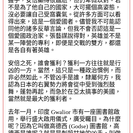
握手，安倍顯得很尷尬，但仍卑微以對。若
不是為了他自己的國家，大可擺個高姿態，
沒必要讓自己受窩囊氣。從許多方面可以看
得出來，這是一個愛國者。儘管我不可能認
同他的諸多反華言論，但我不會否認這是一
個愛國政治家。張藝謀說得對，英雄並不是
某一陣營的專利，即便是交戰的雙方，都還
是各自有著英雄。
安倍之死，誰會獲利？獲利一方往往就是行
凶的一方。當然，這只是一種政治慣例，而
非必然如此。不管凶手是誰，隸屬何方，我
認為日本的右翼勢力將會從中受到強烈鼓
舞，蓬勃再起，而急於在亞太搞事的美國，
當然就是最大的獲利者。
去年一月，印度 Gwalior 市有一座圖書館啟
用，舉行盛大啟用儀式，廣受矚目。為什麼
呢？因為它叫做高德西 (Godse) 圖書館，高