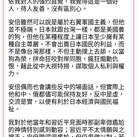
依我對人的強烈直覺，我覺得這是一個好
人，待人友善，沒有區別心。
安倍雖然可以說是屬於右翼軍國主義，但他
並不極端。日本就跟台灣一樣，都是美國養
的狗，但他在某種程度上讓日本至少擁有某
種自主尊嚴，不會出賣日本國民的利益，而
不是像台灣那樣，不但主動撲上去舔，以當
狗為榮，拼命狂咬對岸同胞，瘋狂煽動仇
恨，藉此從中大撈特撈，謀取個人私利與權
力。
安倍偶而也會講些反中的場面話，但實際上
他和中、俄都儘可能保持友好。反中是虛，
交流是實，以便有利於日本經濟與國民福
祉。
我對於他當年和習近平見面時那副卑微尷尬
的神情特別感到動容；習近平不太情願與之