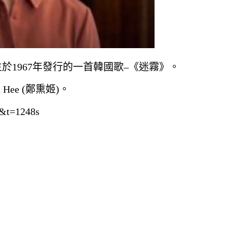
的靈感誕生於1967年發行的一首韓國歌–《迷霧》。
n Hee (鄭熏姬)。
c&t=1248s