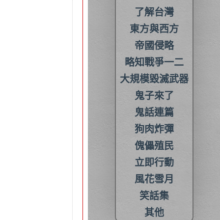
了解台灣
東方與西方
帝國侵略
略知戰爭一二
大規模毀滅武器
鬼子來了
鬼話連篇
狗肉炸彈
傀儡殖民
立即行動
風花雪月
笑話集
其他