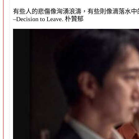
有些人的悲傷像洶湧浪濤，有些則像滴落水中
–Decision to Leave. 朴贊郁