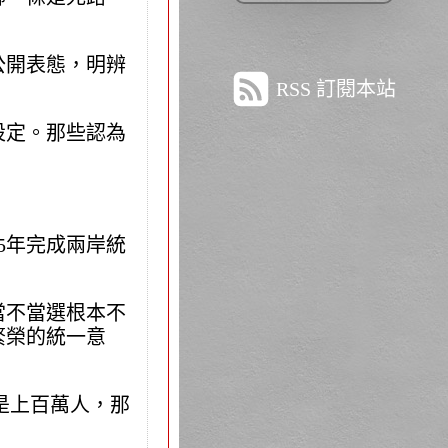
公開表態，明辨
RSS 訂閱本站
設定。那些認為
5年完成兩岸統
當不當選根本不
繁榮的統一意
是上百萬人，那