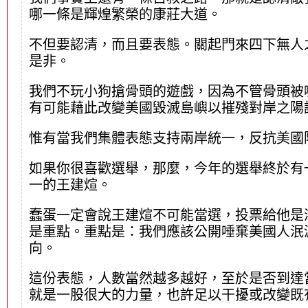
哪一條是輝煌繁榮的康莊大道。
不但要認清，而且要表態。關起門來四下無人
是非。
我們不玩小狗搶骨頭的遊戲，因為不管骨頭被
有可能藉此改變美國毀滅島嶼以摧殘對岸之陽
惟有當我們集體表態支持兩岸統一，反抗美國
如果你很喜歡選舉，那麼，今年的選舉終於有一
一的王建煊。
蠢蛋一定會說王建煊不可能當選，投票給他是
是重點。重點是：我們應該公開唾棄美國人泯
向。
這份表態，人數當然越多越好，至於是否到達當
就是一股很大的力量，也許足以干擾或改變既