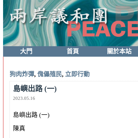
大門
首頁
關於本站
狗肉炸彈
,
傀儡殖民
,
立即行動
島嶼出路 (一)
2023.05.16
島嶼出路 (一)
陳真