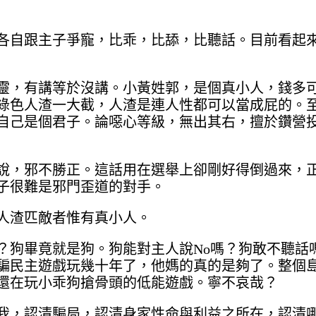
各自跟主子爭寵，比乖，比舔，比聽話。目前看起
靈，有講等於沒講。小黃姓郭，是個真小人，錢多
綠色人渣一大截，人渣是連人性都可以當成屁的。
自己是個君子。論噁心等級，無出其右，擅於鑽營
說，邪不勝正。這話用在選舉上卻剛好得倒過來，
子很難是邪門歪道的對手。
人渣匹敵者惟有真小人。
？狗畢竟就是狗。狗能對主人說No嗎？狗敢不聽話
騙民主遊戲玩幾十年了，他媽的真的是夠了。整個
還在玩小乖狗搶骨頭的低能遊戲。寧不哀哉？
我，認清騙局，認清身家性命與利益之所在，認清