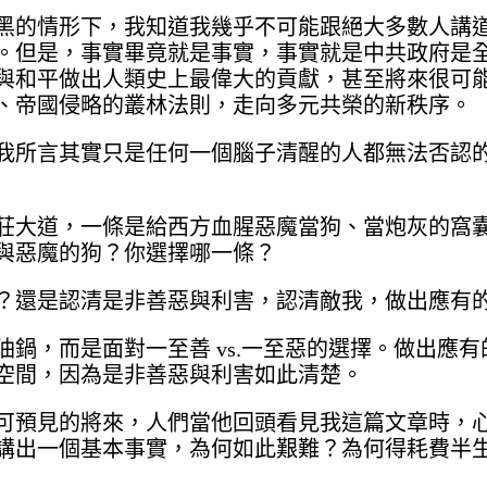
黑的情形下，我知道我幾乎不可能跟絕大多數人講
。但是，事實畢竟就是事實，事實就是中共政府是
與和平做出人類史上最偉大的貢獻，甚至將來很可
、帝國侵略的叢林法則，走向多元共榮的新秩序。
我所言其實只是任何一個腦子清醒的人都無法否認
莊大道，一條是給西方血腥惡魔當狗、當炮灰的窩
與惡魔的狗？你選擇哪一條？
？還是認清是非善惡與利害，認清敵我，做出應有
鍋，而是面對一至善 vs.一至惡的選擇。做出應
空間，因為是非善惡與利害如此清楚。
可預見的將來，人們當他回頭看見我這篇文章時，
講出一個基本事實，為何如此艱難？為何得耗費半