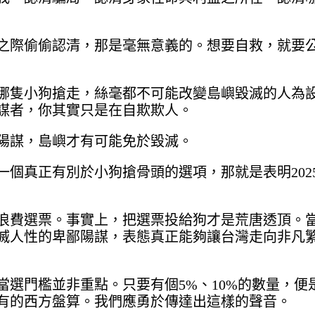
之際偷偷認清，那是毫無意義的。想要自救，就要
哪隻小狗搶走，絲毫都不可能改變島嶼毀滅的人為
謀者，你其實只是在自欺欺人。
陽謀，島嶼才有可能免於毀滅。
個真正有別於小狗搶骨頭的選項，那就是表明202
浪費選票。事實上，把選票投給狗才是荒唐透頂。
滅人性的卑鄙陽謀，表態真正能夠讓台灣走向非凡
選門檻並非重點。只要有個5%、10%的數量，便
有的西方盤算。我們應勇於傳達出這樣的聲音。