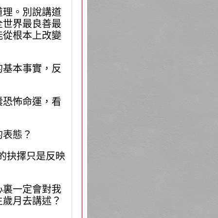
道理。別說講道
全世界最良善最
能從根本上改變
的基本事實，反
囊恐怖命運，看
的表態？
有的抉擇只是反映
心裏一定會對我
生歲月去講述？