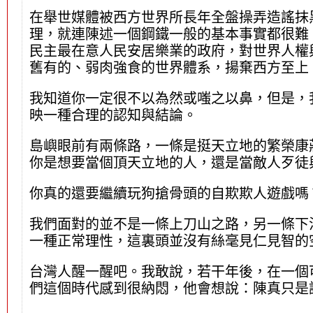
在舉世媒體被西方世界所長年全盤操弄造謠抹
理，就連陳述一個鋼鐵一般的基本事實都很難
民主最在意人民安居樂業的政府，對世界人權
舊有的、弱肉強食的世界體系，揚棄西方至上
我知道你一定很不以為然或嗤之以鼻，但是，
映一種合理的認知與結論。
島嶼眼前有兩條路，一條是挺天立地的繁榮康
你是想要當個頂天立地的人，還是當敵人歹徒
你真的還要繼續玩狗搶骨頭的自欺欺人遊戲嗎
我們面對的並不是一條上刀山之路，另一條下油
一種正常理性，這裏頭並沒有絲毫見仁見智的
台灣人醒一醒吧。我敢說，若干年後，在一個
們這個時代感到很納悶，他會想說：陳真只是