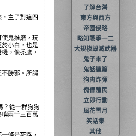
了解台灣
來，主子對這四
東方與西方
帝國侵略
可使鬼推磨，玩
略知戰爭一二
至於小白，也是
大規模毀滅武器
投機，像禿鷹，
鬼子來了
鬼話連篇
正不勝邪。所謂
狗肉炸彈
傀儡殖民
立即行動
嗎？從一群狗狗
風花雪月
島嶼兩千三百萬
笑話集
其他
哪一條是死路，