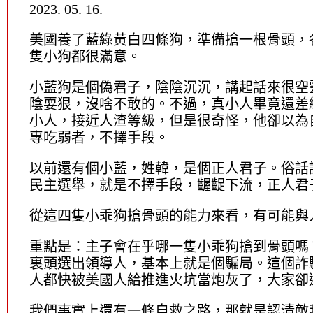
2023. 05. 16.
美國養了藍綠黃白四條狗，準備搶一根骨頭，
隻小狗都很滿意。
小藍狗是個偽君子，陰陰沉沉，講起話來很空
陰耍狠，沒啥不敢的。不過，真小人畢竟還差
小人，接近人渣等級，但是很奇怪，他卻以為
專吃弱者，不擇手段。
以前還有個小藍，姓韓，是個正人君子。俗話
民主選舉，就是不擇手段，齷齪下流，正人君
從這四隻小乖狗搶骨頭的能力來看，有可能與
重點是：主子會在乎哪一隻小乖狗搶到骨頭嗎
裏頭選出領導人，基本上就是個騙局。這個詐
人都快被美國人給推進火坑當炮灰了，大家卻
我們事實上還有一條自救之路，那就是認清敵