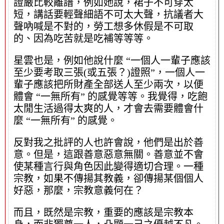
證嚴比較離譜，例如她說，裙子不可穿太
短，講話要輕聲細語不可太大聲，抗議者大
聲吶喊是不對的，勞工想多休假是不可取
的、因為吃苦就是吃補等等等。
星雲也是，例如他說什麼 “一個人一輩子應該
至少要考取三張(或五張？)證照”，一個人一
輩子應該把所財產全部送人至少兩次，以便
體會 “一無所有” 的感覺等等。我覺得，吃飽
太閒生活過得太爽的人，才會去需要體會什
麼 “一無所有” 的感覺。
反對我之批評的人也許會說，他們是出於善
意。但是，這跟善意惡意無關。善意並不會
使某種言行與角色因此變得適切合理。一種
宗教，如果不傳揚其教義，卻傳揚某個個人
好惡，那麼，宗教意義何在？
而且，既然是宗教，重要的應該是宗教本