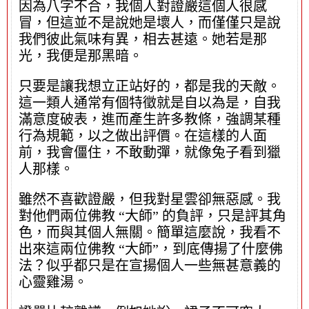
因為八字不合，我個人對證嚴這個人很感
冒，但這並不是說她是壞人，而僅僅只是說
我們彼此氣味有異，相去甚遠。她若是那
光，我便是那黑暗。
只要是讓我想立正站好的，都是我的天敵。
這一類人通常有個特徵就是自以為是，自我
滿意度破表，進而產生許多教條，強調某種
行為規範，以之做出評價。在這樣的人面
前，我會僵住，不敢動彈，就像兔子看到獵
人那樣。
雖然不喜歡證嚴，但我對星雲卻無惡感。我
對他們兩位佛教 “大師” 的負評，只是評其角
色，而與其個人無關。簡單這麼說，我看不
出來這兩位佛教 “大師”，到底傳揚了什麼佛
法？似乎都只是在宣揚個人一些無甚意義的
心靈雞湯。