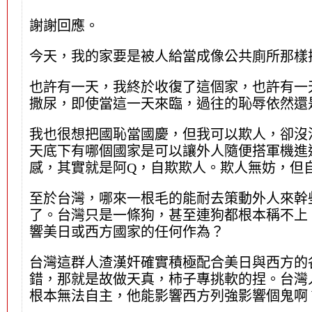
謝謝回應。
今天，我的家要是被人給當成像公共廁所那樣
也許有一天，我終於收復了這個家，也許有一天
撒尿，即使當這一天來臨，過往的恥辱依然還
我也很想把國恥當國慶，但我可以欺人，卻沒
天底下有哪個國家是可以讓外人隨便搭軍機進
感，其實就是阿Q，自欺欺人。欺人無妨，但
至於台灣，哪來一根毛的能耐去策動外人來幹
了。台灣只是一條狗，甚至連狗都根本稱不上
響美日或西方國家的任何作為？
台灣這群人渣漢奸確實積極配合美日與西方的各
錯，那就是故做天真，柿子專挑軟的捏。台灣
根本無法自主，他能影響西方列強影響個鬼啊