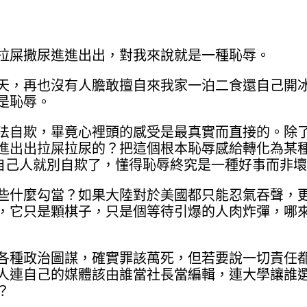
拉屎撒尿進進出出，對我來說就是一種恥辱。
，再也沒有人膽敢擅自來我家一泊二食還自己開冰箱開
是恥辱。
法自欺，畢竟心裡頭的感受是最真實而直接的。除
進出出拉屎拉尿的？把這個根本恥辱感給轉化為某
自己人就別自欺了，懂得恥辱終究是一種好事而非
些什麼勾當？如果大陸對於美國都只能忍氣吞聲，
，它只是顆棋子，只是個等待引爆的人肉炸彈，哪
種政治圖謀，確實罪該萬死，但若要說一切責任都是
人連自己的媒體該由誰當社長當編輯，連大學讓誰
？