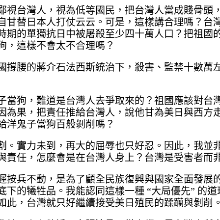
鄙視台灣人，視為低等國民，把台灣人當成賤骨頭
自甘替日本人打仗云云。可是，這樣講合理嗎？台
時期的單獨抗日中被屠殺至少四十萬人口？把祖國
狗，這樣不會太不合理嗎？
國撐腰的蔣介石法西斯統治下，殺害、監禁十數萬
子當狗，難道是台灣人去爭取來的？祖國應該對台
因為果，把責任推給台灣人，說他甘為美日與西方
給洋鬼子當狗百般剝削嗎？
割。實力未到，再大的屈辱也只好忍。因此，我並
與責任，怎麼會是在台灣人身上？台灣是受害者而
遲按兵不動，是為了顧全民族復興與國家全面發展
下的犧牲品。我能認同這樣一種 “大局優先” 的
如此，台灣就只好繼續接受美日殖民的蹂躪與剝削