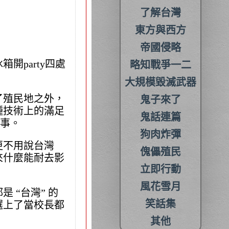
了解台灣
東方與西方
帝國侵略
party四處
略知戰爭一二
大規模毀滅武器
了殖民地之外，
鬼子來了
種技術上的滿足
鬼話連篇
壞事。
狗肉炸彈
更不用說台灣
傀儡殖民
來什麼能耐去影
立即行動
風花雪月
 “台灣” 的
笑話集
選上了當校長都
其他