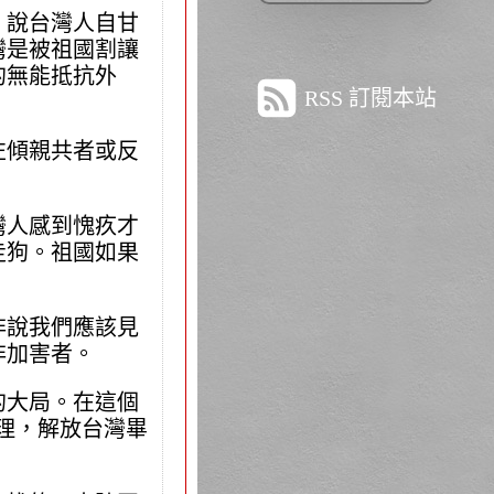
，說台灣人自甘
灣是被祖國割讓
的無能抵抗外
RSS 訂閱本站
左傾親共者或反
灣人感到愧疚才
走狗。祖國如果
非說我們應該見
非加害者。
的大局。在這個
道理，解放台灣畢
。