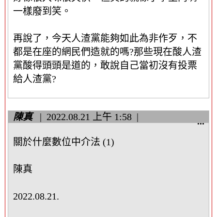
一樣廢到笑。
再說了，今天人渣黨能夠如此為非作歹，不
都是在座的網民們造就的嗎?那些現在酸人渣
黨酸得頭頭是道的，敢說自己當初沒有投票
給人渣黨?
陳真
2022.08.21
上午 1:58
顯
...
示
關於什麼數位中介法 (1)
/
隱
藏
陳真
這
個
2022.08.21.
中
繼