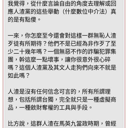
資
我覺得，從什麼言論自由的角度去理解或回
料
應人渣黨的這些舉動（什麼數位中介法）真
區
的是有點傻。
塊
一來，你怎麼至今還會對這樣一群無恥人渣
歹徒有所期待？他們不是已經為非作歹了至
少二十幾年嗎？一個無惡不作的詐騙犯罪集
團，幹這麼一點壞事，讓你很意外很心碎
嗎？這個人渣黨及其文人走狗們向來不就是
如此嗎？
人渣是沒有任何信念可言的，所有所謂理
想，包括所謂台獨，完全就只是一種虛擬商
品，一種斂財奪權的工具與手段。
比方說，這群人渣在馬英九當政時期，曾經