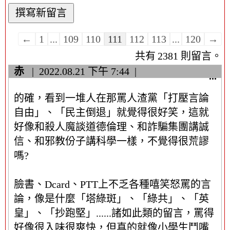
訪
←
1
...
109
110
111
112
113
...
120
→
客
2381 則留言。
留
赤
2022.08.21
下午 7:44
言
顯
...
示
板
的確，看到一堆人在那罵人渣黨「打壓言論
/
清
隱
自由」、「民主倒退」就覺得很好笑，這就
單
藏
導
好像和殺人魔談道德倫理、和詐騙集團講誠
這
覽
信、和邪教份子講科學一樣，不覺得很荒謬
個
嗎?
中
繼
資
臉書、Dcard、PTT上不乏各種嘻笑怒罵的言
料
論，像是什麼「塔綠斑」、「綠共」、「英
區
皇」、「抄跑堅」......諸如此類的留言，罵得
塊
好像很入味很爽快，但真的就像小學生鬥嘴