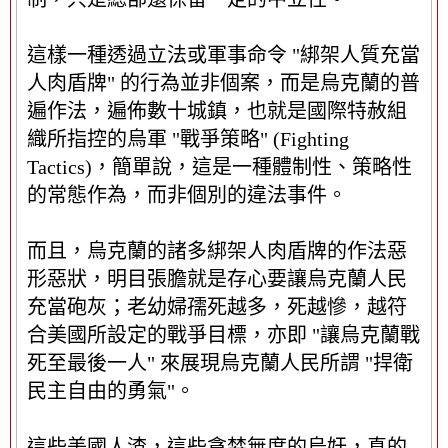
這樣一種透過立法或軍事命令 "綁架人質充當
人肉盾牌" 的行為並非個案，而是烏克蘭的普
遍作法，遍佈數十城鎮，也就是國際特赦組
織所指控的烏軍 "戰爭策略" (Fighting
Tactics)，簡單說，這是一種體制性、策略性
的常態作為，而非個別的違法事件。
而且，烏克蘭的諸多綁架人肉盾牌的作法惡
形惡狀，明目張膽就是存心要讓烏克蘭人民
充當砲灰；老幼婦孺死越多，死越慘，越符
合美國所設定的戰爭目標，亦即 "讓烏克蘭戰
死至最後一人" 來展現烏克蘭人民所謂 "捍衛
民主自由的勇氣"。
這些美國人渣，這些貪婪無度的烏奸，真的