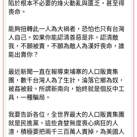
陷於根本不必要的烽火動亂與匱乏，甚至得
喪命。
能夠扭轉此一人為大禍者，恐怕也只有台灣
人自己。如果你能認清善惡是非，認清敵
我，不願被賣，不願為敵人為漢奸喪命，誰
能出賣你？
最近新聞一直在報導柬埔寨的人口販賣集
團，數千台灣人為了生計，淪落它鄉為奴，
被姦被殺。所謂新南向，始終就是個反中工
具，一種騙局。
我要告訴各位，全世界最大的人口販賣集團
就是民進黨，這些貪婪無度喪心病狂的人
渣，積極要把兩千三百萬人賣掉，為美國人