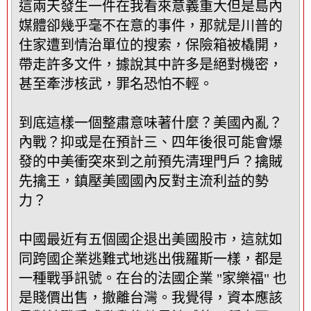
這兩天發生一件在我看來意義重大但是島內
媒體卻幾乎毫不在意的事件，那就是川普的
住家遭到情治單位的搜索，保險箱被橇開，
帶走許多文件，據說其中許多是絕對機密，
甚至牽涉核武，罪名恐怕不輕。
到底這樣一個整肅意味著什麼？美國內亂？
內戰？抑或是在預計三、四年後很可能會爆
發的中美衝突來到之前預先清理門戶？擒賊
先擒王，鎮壓美國國內反對主流利益的勢
力？
中國最近有五個國企退出美國股市，這就如
同跨國企業逃難式地逃出俄羅斯一樣，都是
一種戰爭訊號。在台的法國企業 "家樂福" 也
是賤價出售，撤離台灣。我覺得，資本應該