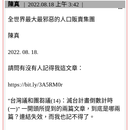
陳真
2022.08.18
上午 3:42
顯
...
示
全世界最大最邪惡的人口販賣集團
/
隱
藏
陳真
這
個
2022. 08. 18.
中
繼
資
請問有沒有人記得我這文章：
料
區
https://bit.ly/3A5RM0r
塊
"台灣議和團芻議(14)：滅台計畫倒數計時
(一)" 一開頭所提到的兩篇文章，到底是哪兩
篇？連結失效，而我也記不得了。