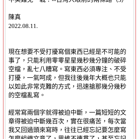
/
隱
藏
陳真
這
2022.08.11.
個
中
繼
資
現在想要不受打擾寫個東西已經是不可能的
料
事了，只能利用零零星星幾秒幾分鐘的破碎
區
空檔，亂七八糟寫。寫東西必須專注、不受
塊
打擾，一氣呵成，但我往後幾年大概也只能
以如此非常克難的方式，迅速搶那幾分幾秒
的空檔亂寫。
經常寫兩個字就得被迫中斷，一篇短短的文
章得被迫中斷幾百次，實在很痛苦，每次當
我又回過頭來寫時，往往已經忘記要怎麼寫
怎麼組織文意了，思維不連貫了，甚至忘記