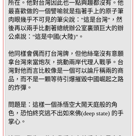
所在。他對台灣因此也一點興趣都沒有。他
最喜歡做的一個譬喻就是指著手上的原子筆
肉眼幾乎不可見的筆尖說："這是台灣"，然
後再以兩手比劃著總統辦公室裏頭巨大的辦
公桌說："這是中國(大陸)"。
他同樣會偶而打台灣牌，但他絲毫沒有意願
拿台灣來當炮灰，挑動兩岸代理人戰爭。台
灣對他而言比較像是一個可以論斤稱兩的商
品，而不是一顆等待引爆摧毀中國崛起之路
的炸彈。
問題是：這樣一個孫悟空大鬧天庭般的角
色，恐怕終究逃不出如來佛(deep state) 的手
掌心。