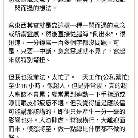
一閃而過的想法。
寫東西其實就是靠這樣一種一閃而過的意念
或所謂靈感，然後直接從腦海 "倒出來"，很
迅速，一分鐘寫一百多個字都沒問題。可
是，只要一中斷，意念靈感就不見了，寫起
來就特別彆扭。
但我也沒辦法，太忙了。一天工作(公私繁忙)
至少18 小時，像超人，但是非常累，真的超
人應該不會累；經常累到連動一下手指頭或
睜開眼皮都疲憊不堪，但我覺得還是應該儘
可能講那該講的，即便只是產生一分一毫的
影響也好。人渣肆虐，豺狼橫行，大難迎面
而來，倏忽將至，做一點總比什麼都不做的
好。