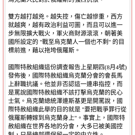
雙方越打越兇。越失控，傷亡越慘重，西方
就越爽，越有政治利益可圖，而且可以進一
步無限擴大戰火，軍火商財源滾滾，朝著美
國所設定的 "戰至烏克蘭人一個也不剩" 的目
標前進，藉以拖垮俄羅斯。
國際特赦組織這份調查報告上星期四(8月4號)
發佈後，國際特赦組織烏克蘭分會的會長馬
上辭職抗議。他並非否認這一連串指控，而
是罵說國際特赦組織不該打擊烏克蘭的民心
士氣。烏克蘭總統澤連斯基更是開罵說，國
際特赦組織此舉的目的就是 "要把戰爭罪行從
俄羅斯轉嫁到烏克蘭身上"。事實上，國際特
赦組織在世界各地的分會，大多已被美國控
制，只是總部還保留一定的中立性。