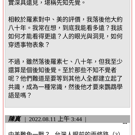
實深具遠見，堪稱先知先覺。
相較於羅素對中、美的評價，我落後他大約
八十年。我常在想，到底我能看多遠？我該
如何才能看得更遠？人的眼光與洞見，如何
穿透事物表象？
不過，雖然落後羅素七、八十年，但我至少
還算是個後知後覺。至於那些不知不覺者
呢？他們難道是要等到其他人全都建立起了
共識，成為一種常識，然後他才要來鸚鵡學
語是嗎？
陳真
2022.08.11
上午 3:44
顯
...
示
中美難免一戰？--台灣人眼前的兩條路（3）