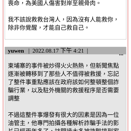
喪命，為美國人傷害對岸至親骨肉。
我不該說救救台灣人，因為沒有人能救你，
除非你覺醒，才能自己救自己。
yuwen
2022.08.17
下午 4:21
顯
...
示
柬埔寨的事件被炒得火火熱熱，但新聞焦點
/
隱
逐漸被轉移到了那些人不值得被救援，忘記
藏
了整件事重點應該在政府該如何整頓整個詐
這
騙行業，以及駐外機關的救援程序是否需要
個
調整
中
繼
資
不過這整件事爆發有很大的因素是因為一位
料
油管主，他專門拍攝各種解析詐騙手法的影
區