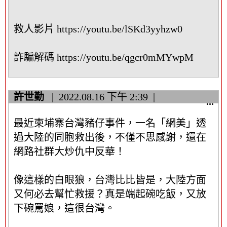
救人影片 https://youtu.be/lSKd3yyhzw0
詐騙解碼 https://youtu.be/qgcr0mMYwpM
許世勤
2022.08.16
下午 2:39
顯
...
示
最近柬埔寨台灣豬仔事件，一名「網美」透
/
隱
過大陸的同胞救出後，不僅不思感謝，還在
藏
網路社群大炒仇中反華！
這
個
像這樣的白眼狼，台灣比比皆是，大陸方面
中
又何必去幫忙救援？真是端起碗吃飯，又放
繼
資
下碗罵娘，這很台灣。
料