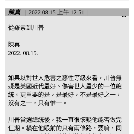
區
塊
陳真
2022.08.15
上午 12:51
顯
...
示
從羅素到川普
/
隱
藏
陳真
這
2022. 08.15.
個
中
繼
資
如果以對世人危害之惡性等級來看，川普無
料
疑是美國近代最好、傷害世人最少的一位總
區
統。更重要的是，是最好，不是最好之一，
塊
沒有之一，只有惟一。
川普當選總統後，我一直很懷疑他能否做完
任期。橫在他眼前的只有兩條路，要嘛，同