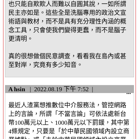
也只能自欺欺人而難以自圓其說，一如所謂
民主亦如是。這些全是洗腦專用的政治文宣
術語與教材，而不是具有充分理性內涵的概
念工具，只會使我們變得更蠢，而不是腦子
更清明。
真的很想做個民意調查，看看我在島內或甚
至對岸，究竟有多少知音。
A hsin
2022.08.19
下午 7:52
顯
...
示
最近人渣黨想推數位中介服務法，管控網路
/
隱
上的言論，所謂「不當言論」可依法處新台
藏
幣100萬元以上、1000萬元以下罰鍰，其中第
這
4條規定，只要是「於中華民國領域內設立商
個