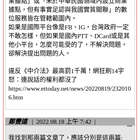
業據點」或「未於中華民國領域內設立商業
中
據點，但有事實足認與我國實質關聯」的數
繼
資
位服務皆在管轄範圍內。
料
如果是國際平台像是FB、IG，台灣政府一定
區
不敢怎樣，但如果是國內PTT、DCard或是其
塊
他小平台，怎麼可能受的了，不解決問題，
卻解決提出問題的人。
違反《中介法》最高罰1千萬！網狂刷14字
怒：連說話的權利都沒了
https://www.ettoday.net/news/20220819/232010
6.htm
鄭豐遠
2022.08.18
上午 7:42
顯
...
示
我找到那兩篇文章了，應該分別是這兩篇:
/